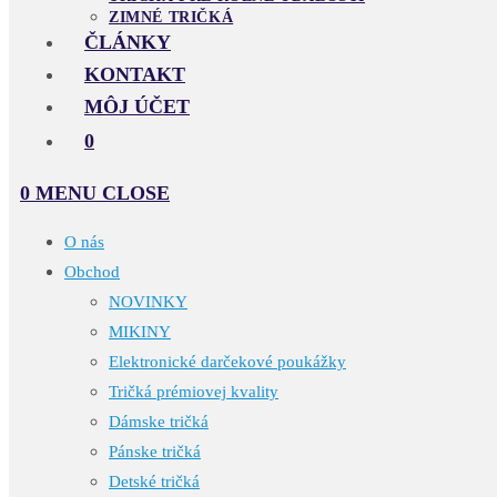
ZIMNÉ TRIČKÁ
ČLÁNKY
KONTAKT
MÔJ ÚČET
0
0
MENU
CLOSE
O nás
Obchod
NOVINKY
MIKINY
Elektronické darčekové poukážky
Tričká prémiovej kvality
Dámske tričká
Pánske tričká
Detské tričká