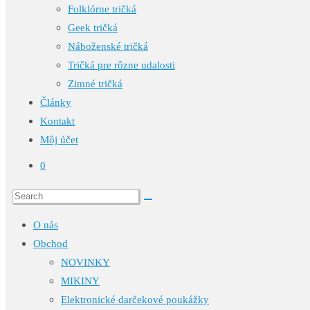
Folklórne tričká
Geek tričká
Náboženské tričká
Tričká pre rôzne udalosti
Zimné tričká
Články
Kontakt
Môj účet
0
O nás
Obchod
NOVINKY
MIKINY
Elektronické darčekové poukážky