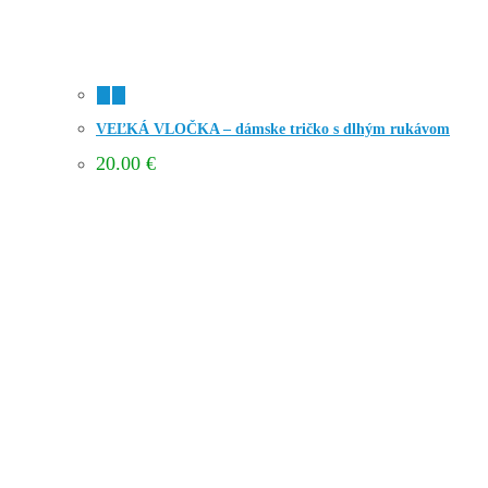
VEĽKÁ VLOČKA – dámske tričko s dlhým rukávom
20.00
€