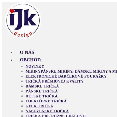
Skip
to
content
O NÁS
OBCHOD
NOVINKY
MIKINY
PÁNSKE MIKINY, DÁMSKE MIKINY A M
ELEKTRONICKÉ DARČEKOVÉ POUKÁŽKY
TRIČKÁ PRÉMIOVEJ KVALITY
DÁMSKE TRIČKÁ
PÁNSKE TRIČKÁ
DETSKÉ TRIČKÁ
FOLKLÓRNE TRIČKÁ
GEEK TRIČKÁ
NÁBOŽENSKÉ TRIČKÁ
TRIČKÁ PRE RÔZNE UDALOSTI