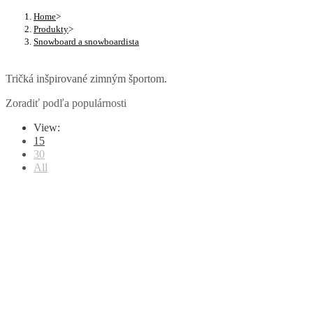
Home
>
Produkty
>
Snowboard a snowboardista
Tričká inšpirované zimným športom.
Zoradiť podľa populárnosti
View:
15
30
All