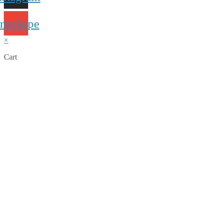
nvelope
×
Cart