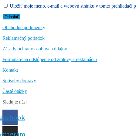
Uložiť moje meno, e-mail a webovú stránku v tomto prehliadači 
Obchodné podmienky
Reklamačný poriadok
Zásady ochrany osobných údajov
Formuláre na odstúpenie od zmluvy a reklamáciu
Kontakt
Spôsoby dopravy
Časté otázky
Sledujte nás:
acebook
nstagram