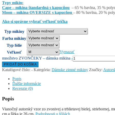
Typy mikín:
Cape – mikina štandardná s kapucňou
– 65 % bavlna, 35 % polyes
Moon – mikina OVERSIZE s kapucňou
– 80 % bavlna, 20 % poly
Ako si správne vybrať veľkosť trička
Typ mikiny
Farba mikiny
Typ fólie
Vymazať
Veľkosť
množstvo ZVONČEKY – dámska mikina
-
PRIDAŤ DO KOŠÍKA
Katalógové číslo:
-
Kategória:
Dámske zimné mikiny
Značky:
Autors
Popis
Ďalšie informácie
Recenzie (0)
Popis
Vianočný autorský vzor zo zvonivej a trblietavej bielej, striebornej,
cm a šírka je 26 cm.
Podrobnosti o fóliách