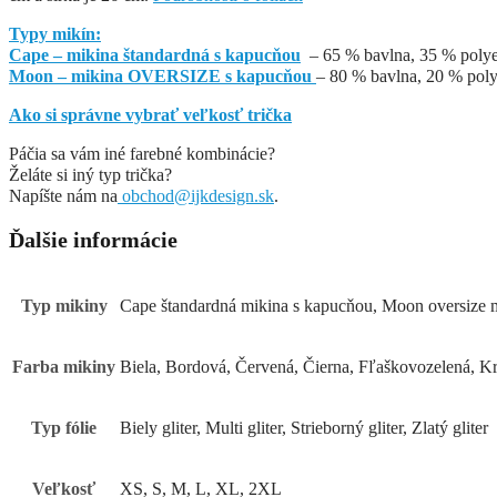
Typy mikín:
Cape – mikina štandardná s kapucňou
– 65 % bavlna, 35 % polyes
Moon – mikina OVERSIZE s kapucňou
– 80 % bavlna, 20 % poly
Ako si správne vybrať veľkosť trička
Páčia sa vám iné farebné kombinácie?
Želáte si iný typ trička?
Napíšte nám na
obchod@ijkdesign.sk
.
Ďalšie informácie
Typ mikiny
Cape štandardná mikina s kapucňou, Moon oversize 
Farba mikiny
Biela, Bordová, Červená, Čierna, Fľaškovozelená, 
Typ fólie
Biely gliter, Multi gliter, Strieborný gliter, Zlatý gliter
Veľkosť
XS, S, M, L, XL, 2XL