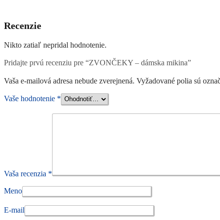
Recenzie
Nikto zatiaľ nepridal hodnotenie.
Pridajte prvú recenziu pre “ZVONČEKY – dámska mikina”
Vaša e-mailová adresa nebude zverejnená.
Vyžadované polia sú ozna
Vaše hodnotenie
*
Vaša recenzia
*
Meno
E-mail