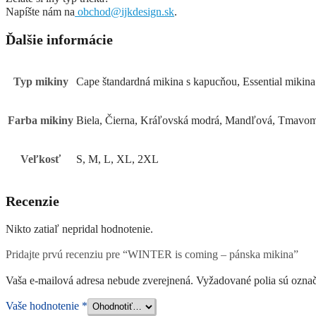
Napíšte nám na
obchod@ijkdesign.sk
.
Ďalšie informácie
Typ mikiny
Cape štandardná mikina s kapucňou, Essential mikin
Farba mikiny
Biela, Čierna, Kráľovská modrá, Mandľová, Tmavo
Veľkosť
S, M, L, XL, 2XL
Recenzie
Nikto zatiaľ nepridal hodnotenie.
Pridajte prvú recenziu pre “WINTER is coming – pánska mikina”
Vaša e-mailová adresa nebude zverejnená.
Vyžadované polia sú ozna
Vaše hodnotenie
*