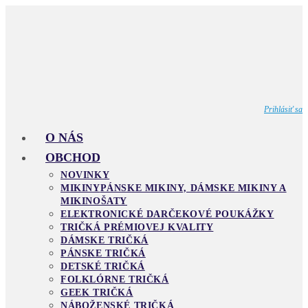
Skip
to
content
Prihlásiť sa
O NÁS
OBCHOD
NOVINKY
MIKINY
PÁNSKE MIKINY, DÁMSKE MIKINY A
MIKINOŠATY
ELEKTRONICKÉ DARČEKOVÉ POUKÁŽKY
TRIČKÁ PRÉMIOVEJ KVALITY
DÁMSKE TRIČKÁ
PÁNSKE TRIČKÁ
DETSKÉ TRIČKÁ
FOLKLÓRNE TRIČKÁ
GEEK TRIČKÁ
NÁBOŽENSKÉ TRIČKÁ