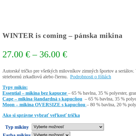
WINTER is coming – pánska mikina
Price
27.00
€
–
36.00
€
range:
27.00 €
Autorské tričko pre všetkých milovníkov zimných športov a seriálov.
striebornú zrkadlovú alebo čiernu.
Podrobnosti o fóliách
through
Typy mikín:
36.00 €
Essential – mikina bez kapucne
– 65 % bavlna, 35 % polyester, gra
Cape – mikina štandardná s kapucňou
– 65 % bavlna, 35 % polyes
Moon – mikina OVERSIZE s kapucňou
– 80 % bavlna, 20 % poly
Ako si správne vybrať veľkosť trička
Typ mikiny
Farba mikiny