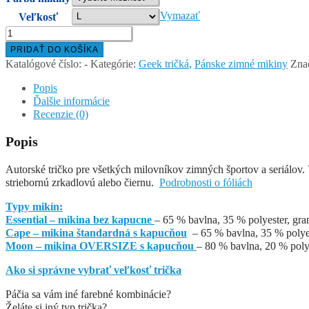
Vymazať
Veľkosť
množstvo
WINTER
PRIDAŤ DO KOŠÍKA
is
Katalógové číslo:
-
Kategórie:
Geek tričká
,
Pánske zimné mikiny
Zna
coming
–
Popis
pánska
Ďalšie informácie
mikina
Recenzie (0)
Popis
Autorské tričko pre všetkých milovníkov zimných športov a seriálov.
striebornú zrkadlovú alebo čiernu.
Podrobnosti o fóliách
Typy mikín:
Essential – mikina bez kapucne
– 65 % bavlna, 35 % polyester, gra
Cape – mikina štandardná s kapucňou
– 65 % bavlna, 35 % polyes
Moon – mikina OVERSIZE s kapucňou
– 80 % bavlna, 20 % poly
Ako si správne vybrať veľkosť trička
Páčia sa vám iné farebné kombinácie?
Želáte si iný typ trička?