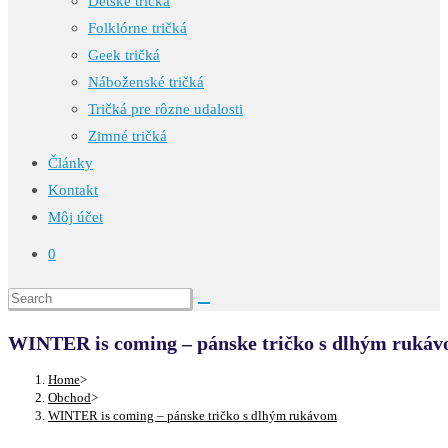
Detské tričká
Folklórne tričká
Geek tričká
Náboženské tričká
Tričká pre rôzne udalosti
Zimné tričká
Články
Kontakt
Môj účet
0
WINTER is coming – pánske tričko s dlhým ruká
Home
>
Obchod
>
WINTER is coming – pánske tričko s dlhým rukávom