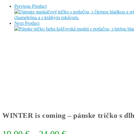
Previous Product
Next Product
WINTER is coming – pánske tričko s d
Price
19.00
€
–
24.00
€