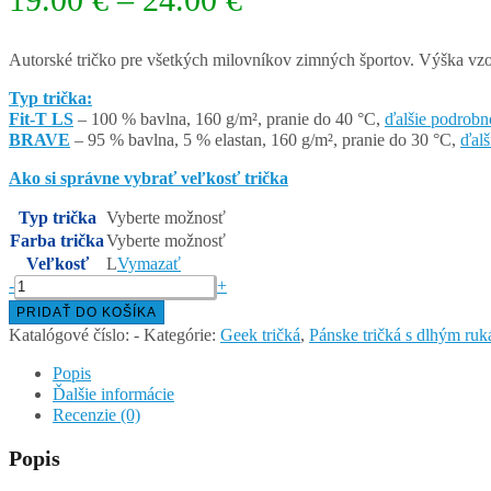
range:
19.00 €
Autorské tričko pre všetkých milovníkov zimných športov. Výška vzor
through
Typ trička:
Fit-T LS
– 100 % bavlna, 160 g/m², pranie do 40 °C,
ďalšie podrobn
24.00 €
BRAVE
– 95 % bavlna, 5 % elastan, 160 g/m², pranie do 30 °C,
ďalš
Ako si správne vybrať veľkosť trička
Typ trička
Vyberte možnosť
Farba trička
Vyberte možnosť
Veľkosť
L
Vymazať
množstvo
-
+
WINTER
PRIDAŤ DO KOŠÍKA
is
Katalógové číslo:
-
Kategórie:
Geek tričká
,
Pánske tričká s dlhým ru
coming
–
Popis
pánske
Ďalšie informácie
tričko
Recenzie (0)
s
dlhým
Popis
rukávom