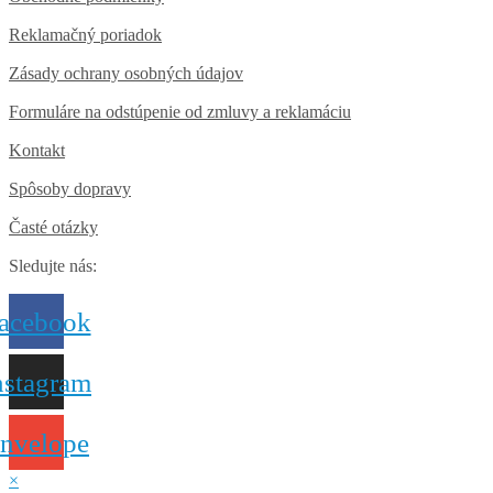
Reklamačný poriadok
Zásady ochrany osobných údajov
Formuláre na odstúpenie od zmluvy a reklamáciu
Kontakt
Spôsoby dopravy
Časté otázky
Sledujte nás:
acebook
nstagram
nvelope
×