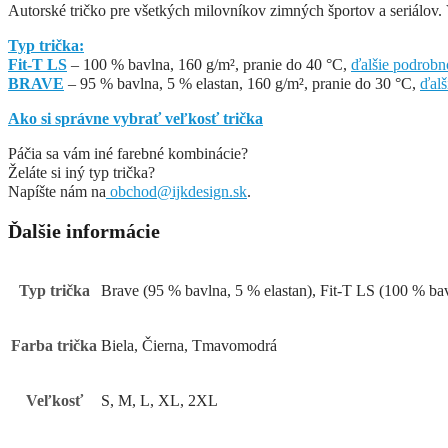
Autorské tričko pre všetkých milovníkov zimných športov a seriálov. 
Typ trička:
Fit-T LS
– 100 % bavlna, 160 g/m², pranie do 40 °C,
ďalšie podrobn
BRAVE
– 95 % bavlna, 5 % elastan, 160 g/m², pranie do 30 °C,
ďalš
Ako si správne vybrať veľkosť trička
Páčia sa vám iné farebné kombinácie?
Želáte si iný typ trička?
Napíšte nám na
obchod@ijkdesign.sk
.
Ďalšie informácie
Typ trička
Brave (95 % bavlna, 5 % elastan), Fit-T LS (100 % ba
Farba trička
Biela, Čierna, Tmavomodrá
Veľkosť
S, M, L, XL, 2XL