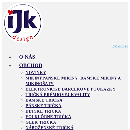
Skip
to
content
Prihlásiť sa
O NÁS
OBCHOD
NOVINKY
MIKINY
PÁNSKE MIKINY, DÁMSKE MIKINY A
MIKINOŠATY
ELEKTRONICKÉ DARČEKOVÉ POUKÁŽKY
TRIČKÁ PRÉMIOVEJ KVALITY
DÁMSKE TRIČKÁ
PÁNSKE TRIČKÁ
DETSKÉ TRIČKÁ
FOLKLÓRNE TRIČKÁ
GEEK TRIČKÁ
NÁBOŽENSKÉ TRIČKÁ