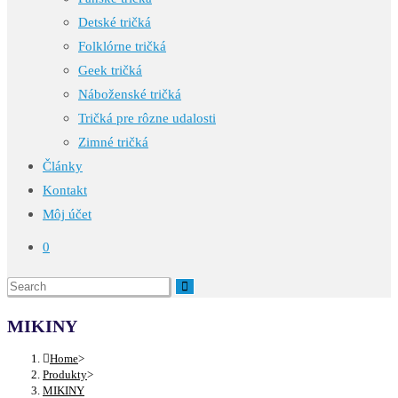
Detské tričká
Folklórne tričká
Geek tričká
Náboženské tričká
Tričká pre rôzne udalosti
Zimné tričká
Články
Kontakt
Môj účet
0
MIKINY
Home
>
Produkty
>
MIKINY