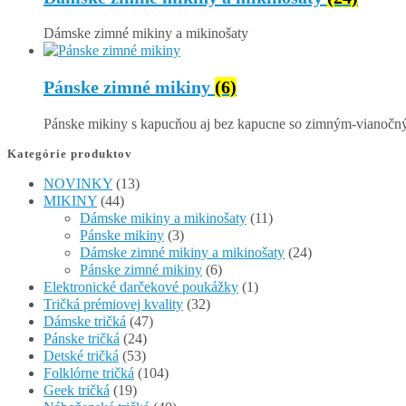
Dámske zimné mikiny a mikinošaty
Pánske zimné mikiny
(6)
Pánske mikiny s kapucňou aj bez kapucne so zimným-vianoč
Kategórie produktov
NOVINKY
(13)
MIKINY
(44)
Dámske mikiny a mikinošaty
(11)
Pánske mikiny
(3)
Dámske zimné mikiny a mikinošaty
(24)
Pánske zimné mikiny
(6)
Elektronické darčekové poukážky
(1)
Tričká prémiovej kvality
(32)
Dámske tričká
(47)
Pánske tričká
(24)
Detské tričká
(53)
Folklórne tričká
(104)
Geek tričká
(19)