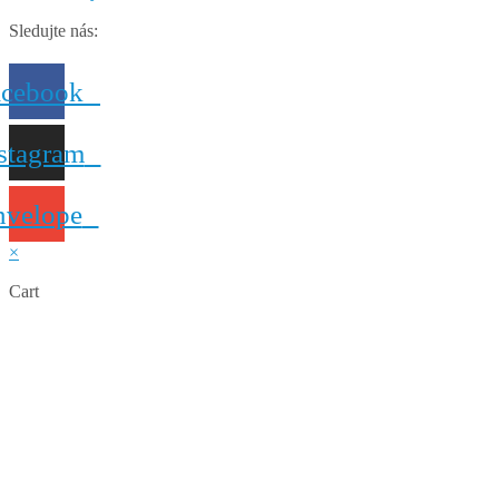
Sledujte nás:
acebook
stagram
nvelope
×
Cart