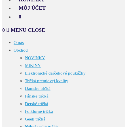
MÔJ ÚČET
0
0
MENU
CLOSE
O nás
Obchod
NOVINKY
MIKINY
Elektronické darčekové poukážky
Tričká prémiovej kvality
Dámske tričká
Pánske tričká
Detské tričká
Folklórne tričká
Geek tričká
Náboženské tričká