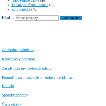
Náboženské tričká
(40)
Tričká pre rôzne udalosti
(8)
Zimné tričká
(46)
Hľadať:
Vyhľadávanie
Obchodné podmienky
Reklamačný poriadok
Zásady ochrany osobných údajov
Formuláre na odstúpenie od zmluvy a reklamáciu
Kontakt
Spôsoby dopravy
Časté otázky