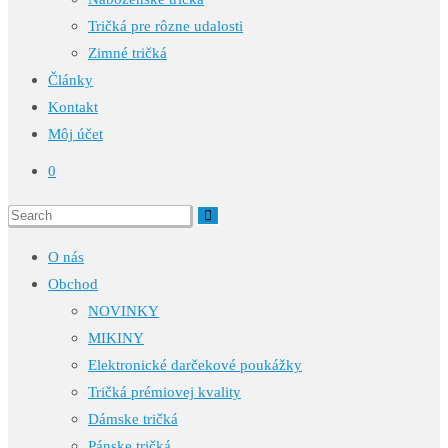
Tričká pre rôzne udalosti
Zimné tričká
Články
Kontakt
Môj účet
0
O nás
Obchod
NOVINKY
MIKINY
Elektronické darčekové poukážky
Tričká prémiovej kvality
Dámske tričká
Pánske tričká