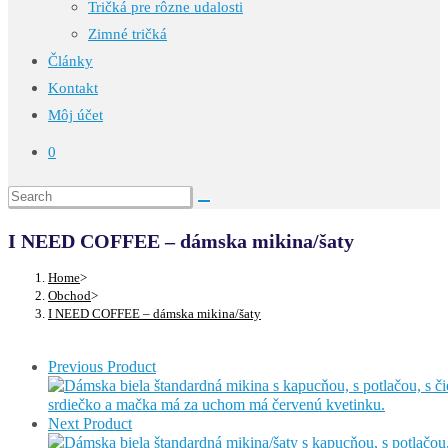
Tričká pre rôzne udalosti
Zimné tričká
Články
Kontakt
Môj účet
0
I NEED COFFEE – dámska mikina/šaty
Home
>
Obchod
>
I NEED COFFEE – dámska mikina/šaty
Previous Product
Next Product