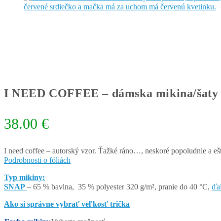
I NEED COFFEE – dámska mikina/šaty
38.00
€
I need coffee – autorský vzor. Ťažké ráno…, neskoré popoludnie a eš
Podrobnosti o fóliách
Typ mikiny:
SNAP
– 65 % bavlna, 35 % polyester 320 g/m², pranie do 40 °C,
ďa
Ako si správne vybrať veľkosť trička