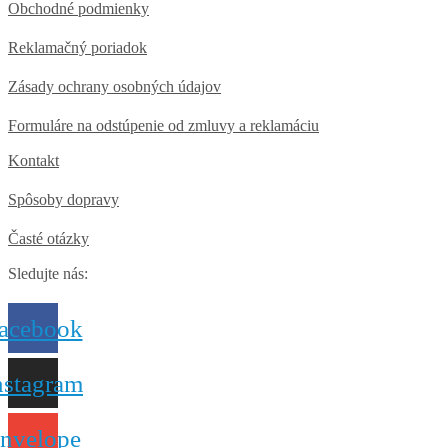
Obchodné podmienky
Reklamačný poriadok
Zásady ochrany osobných údajov
Formuláre na odstúpenie od zmluvy a reklamáciu
Kontakt
Spôsoby dopravy
Časté otázky
Sledujte nás:
acebook
nstagram
nvelope