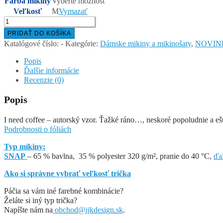
Farba mikiny
Vyberte možnosť
Veľkosť
M
Vymazať
množstvo
I
PRIDAŤ DO KOŠÍKA
NEED
Katalógové číslo:
-
Kategórie:
Dámske mikiny a mikinošaty
,
NOVIN
COFFEE
–
Popis
dámska
Ďalšie informácie
mikina/
Recenzie (0)
šaty
Popis
I need coffee – autorský vzor. Ťažké ráno…, neskoré popoludnie a eš
Podrobnosti o fóliách
Typ mikiny:
SNAP
– 65 % bavlna, 35 % polyester 320 g/m², pranie do 40 °C,
ďa
Ako si správne vybrať veľkosť trička
Páčia sa vám iné farebné kombinácie?
Želáte si iný typ trička?
Napíšte nám na
obchod@ijkdesign.sk
.