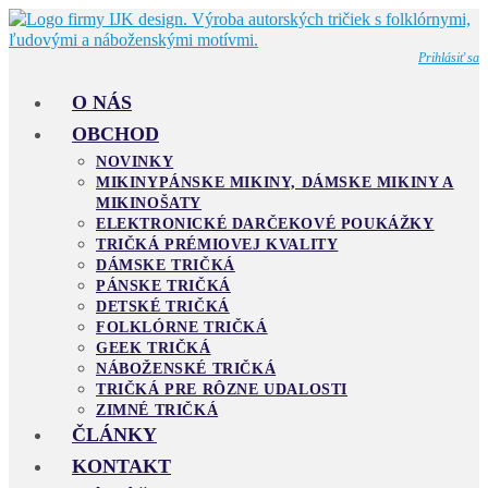
Skip
to
content
Prihlásiť sa
O NÁS
OBCHOD
NOVINKY
MIKINY
PÁNSKE MIKINY, DÁMSKE MIKINY A
MIKINOŠATY
ELEKTRONICKÉ DARČEKOVÉ POUKÁŽKY
TRIČKÁ PRÉMIOVEJ KVALITY
DÁMSKE TRIČKÁ
PÁNSKE TRIČKÁ
DETSKÉ TRIČKÁ
FOLKLÓRNE TRIČKÁ
GEEK TRIČKÁ
NÁBOŽENSKÉ TRIČKÁ
TRIČKÁ PRE RÔZNE UDALOSTI
ZIMNÉ TRIČKÁ
ČLÁNKY
KONTAKT