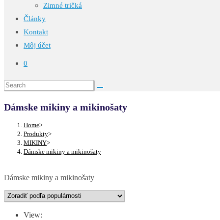
Zimné tričká
Články
Kontakt
Môj účet
0
Dámske mikiny a mikinošaty
Home
>
Produkty
>
MIKINY
>
Dámske mikiny a mikinošaty
Dámske mikiny a mikinošaty
View: