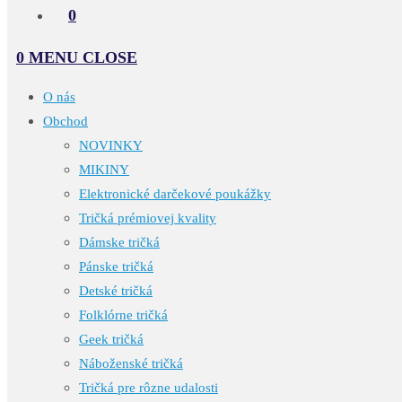
0
0
MENU
CLOSE
O nás
Obchod
NOVINKY
MIKINY
Elektronické darčekové poukážky
Tričká prémiovej kvality
Dámske tričká
Pánske tričká
Detské tričká
Folklórne tričká
Geek tričká
Náboženské tričká
Tričká pre rôzne udalosti