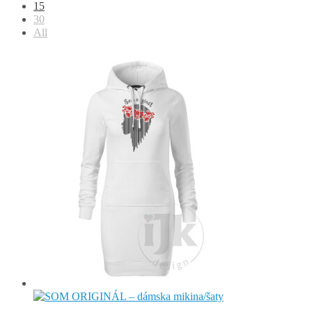
15
30
All