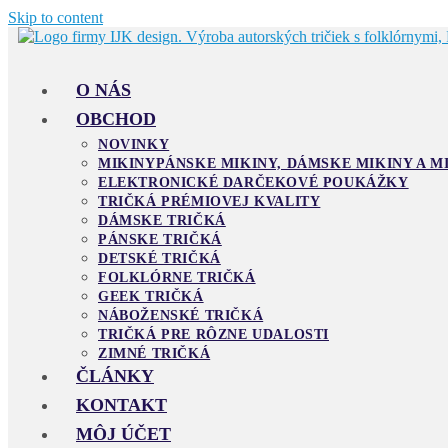
Skip to content
O NÁS
OBCHOD
NOVINKY
MIKINY
PÁNSKE MIKINY, DÁMSKE MIKINY A M
ELEKTRONICKÉ DARČEKOVÉ POUKÁŽKY
TRIČKÁ PRÉMIOVEJ KVALITY
DÁMSKE TRIČKÁ
PÁNSKE TRIČKÁ
DETSKÉ TRIČKÁ
FOLKLÓRNE TRIČKÁ
GEEK TRIČKÁ
NÁBOŽENSKÉ TRIČKÁ
TRIČKÁ PRE RÔZNE UDALOSTI
ZIMNÉ TRIČKÁ
ČLÁNKY
KONTAKT
MÔJ ÚČET