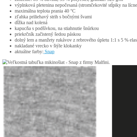
výplnková pletenina nepočesaná (stromčekovité stĺpiky na lícne
maximálna teplota prania 40 °C
zľahka priliehavý strih s bočnými švami
dĺžka nad kolená
kapucňa s podšívkou, na stiahnutie šnúrkou
priekrčník začistený šedou páskou
dolný lem a manžety rukávov z rebrového úpletu 1:1 s 5 % ela
nakladané vrecko v štýle klokanky
aktuálne farby:
Snap