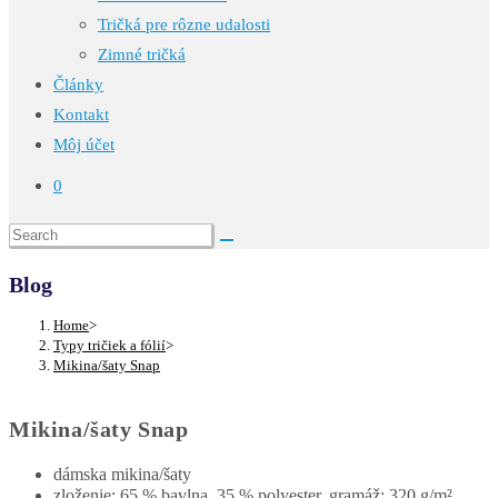
Tričká pre rôzne udalosti
Zimné tričká
Články
Kontakt
Môj účet
0
Blog
Home
>
Typy tričiek a fólií
>
Mikina/šaty Snap
Mikina/šaty Snap
dámska mikina/šaty
zloženie: 65 % bavlna, 35 % polyester, gramáž: 320 g/m²