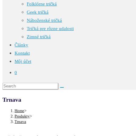
Folklórne tričká
Geek tričká
Náboženské tričká
Tričká pre rôzne udalosti
Zimné tričká
Články
Kontakt
Môj účet
0
Trnava
Home
>
Produkty
>
Trnava