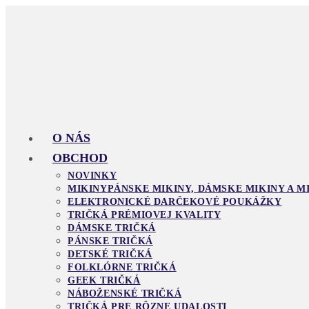
Skip
to
content
O NÁS
OBCHOD
NOVINKY
MIKINY
PÁNSKE MIKINY, DÁMSKE MIKINY A M
ELEKTRONICKÉ DARČEKOVÉ POUKÁŽKY
TRIČKÁ PRÉMIOVEJ KVALITY
DÁMSKE TRIČKÁ
PÁNSKE TRIČKÁ
DETSKÉ TRIČKÁ
FOLKLÓRNE TRIČKÁ
GEEK TRIČKÁ
NÁBOŽENSKÉ TRIČKÁ
TRIČKÁ PRE RÔZNE UDALOSTI