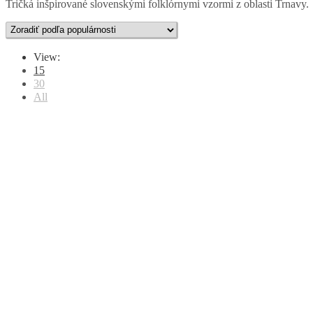
Tričká inšpirované slovenskými folklórnymi vzormi z oblasti Trnavy.
View:
15
30
All