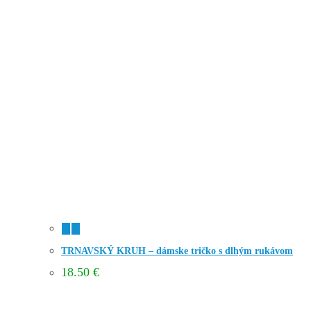
TRNAVSKÝ KRUH – dámske tričko s dlhým rukávom
18.50
€