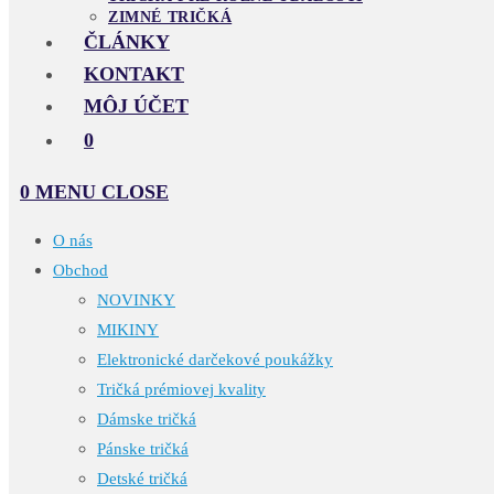
ZIMNÉ TRIČKÁ
ČLÁNKY
KONTAKT
MÔJ ÚČET
0
0
MENU
CLOSE
O nás
Obchod
NOVINKY
MIKINY
Elektronické darčekové poukážky
Tričká prémiovej kvality
Dámske tričká
Pánske tričká
Detské tričká