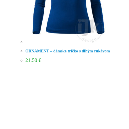
ORNAMENT – dámske tričko s dlhým rukávom
21.50
€