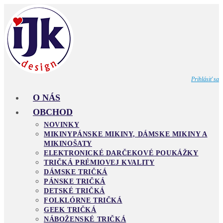
Skip
to
content
Prihlásiť sa
O NÁS
OBCHOD
NOVINKY
MIKINY
PÁNSKE MIKINY, DÁMSKE MIKINY A
MIKINOŠATY
ELEKTRONICKÉ DARČEKOVÉ POUKÁŽKY
TRIČKÁ PRÉMIOVEJ KVALITY
DÁMSKE TRIČKÁ
PÁNSKE TRIČKÁ
DETSKÉ TRIČKÁ
FOLKLÓRNE TRIČKÁ
GEEK TRIČKÁ
NÁBOŽENSKÉ TRIČKÁ