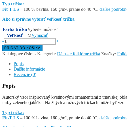
Typ trička:
Fit-T LS
– 100 % bavlna, 160 g/m², pranie do 40 °C,
ďalšie podrobn
Ako si správne vybrať veľkosť trička
Farba trička
Vyberte možnosť
Veľkosť
M
Vymazať
množstvo
-
+
TRNAVSKÝ
PRIDAŤ DO KOŠÍKA
KRUH
Katalógové číslo:
-
Kategória:
Dámske folklórne tričká
Značky:
Folkl
–
dámske
Popis
tričko
Ďalšie informácie
s
Recenzie (0)
dlhým
rukávom
Popis
Autorský vzor inšpirovaný kvetinovými ornamentami z trnavskej oblasti
farby zeleného jabĺčka. Na žltých a ružových tričkách môže byť vzor a
Typ trička:
Fit-T LS
– 100 % bavlna, 160 g/m², pranie do 40 °C,
ďalšie podrobn