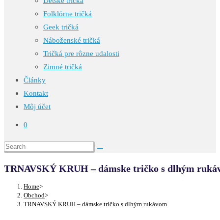
Detské tričká
Folklórne tričká
Geek tričká
Náboženské tričká
Tričká pre rôzne udalosti
Zimné tričká
Články
Kontakt
Môj účet
0
TRNAVSKÝ KRUH – dámske tričko s dlhým ruká
Home
>
Obchod
>
TRNAVSKÝ KRUH – dámske tričko s dlhým rukávom