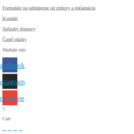
Formuláre na odstúpenie od zmluvy a reklamáciu
Kontakt
Spôsoby dopravy
Časté otázky
Sledujte nás:
acebook
nstagram
nvelope
×
Cart