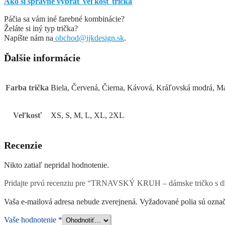
Ako si správne vybrať veľkosť trička
Páčia sa vám iné farebné kombinácie?
Želáte si iný typ trička?
Napíšte nám na
obchod@ijkdesign.sk
.
Ďalšie informácie
Farba trička
Biela, Červená, Čierna, Kávová, Kráľovská modrá, Ma
Veľkosť
XS, S, M, L, XL, 2XL
Recenzie
Nikto zatiaľ nepridal hodnotenie.
Pridajte prvú recenziu pre “TRNAVSKÝ KRUH – dámske tričko s 
Vaša e-mailová adresa nebude zverejnená.
Vyžadované polia sú ozna
Vaše hodnotenie
*