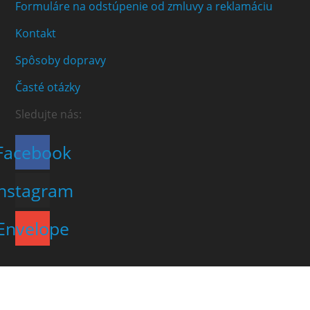
Formuláre na odstúpenie od zmluvy a reklamáciu
Kontakt
Spôsoby dopravy
Časté otázky
Sledujte nás:
Facebook
Instagram
Envelope
×
Cart