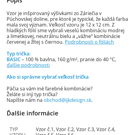
Popis
Vzor je inšpirovaný výšivkami zo Záriečia v
Púchovskej doline, pre ktoré je typické, že každá farba
mala svoj význam. Veľkosť vzoru je 12 x 12 cm. Z
hladkých fólií sme vybrali veselú kombináciu modrej
a limetkovej, neutrálnu bielu a „vážne“ kombinácie
červenej a žltej s čiernou.
Podrobnosti o fóliách
Typ trička:
BASIC
– 100 % bavlna, 160 g/m², pranie do 40 °C,
ďalšie podrobnosti
Ako si správne vybrať veľkosť trička
Páčia sa vám iné farebné kombinácie?
Želáte si iný typ trička?
Napíšte nám na
obchod@ijkdesign.sk
.
Ďalšie informácie
TYP
Vzor č.1, Vzor č.2, Vzor č.3, Vzor č.4,
VZORU
Vzor č.5, Vzor č.6