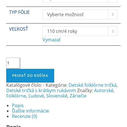
TYP FÓLIE
Vyberte možnosť
VEĽKOSŤ
110 cm/4 roky
Vymazať
množstvo
ZÁRIEČIE
1
–
PRIDAŤ DO KOŠÍKA
detské
tričko
Katalógové číslo:
-
Kategórie:
Detské folklórne tričká
,
s
Detské tričká s krátkym rukávom
Značky:
Autorské
,
krátkym
Folklórne
,
Ľudové
,
Slovenské
,
Záriečie
rukávom
Popis
Ďalšie informácie
Recenzie (0)