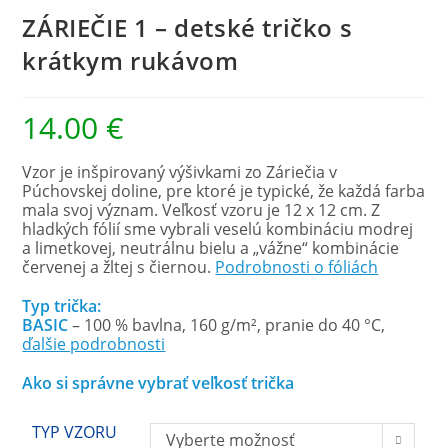
ZÁRIEČIE 1 – detské tričko s
krátkym rukávom
14.00
€
Vzor je inšpirovaný výšivkami zo Záriečia v
Púchovskej doline, pre ktoré je typické, že každá farba
mala svoj význam. Veľkosť vzoru je 12 x 12 cm. Z
hladkých fólií sme vybrali veselú kombináciu modrej
a limetkovej, neutrálnu bielu a „vážne“ kombinácie
červenej a žltej s čiernou.
Podrobnosti o fóliách
Typ trička:
BASIC
– 100 % bavlna, 160 g/m², pranie do 40 °C,
ďalšie podrobnosti
Ako si správne vybrať veľkosť trička
TYP VZORU
Vyberte možnosť