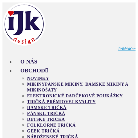
Skip
to
content
Prihlásiť sa
O NÁS
OBCHOD
NOVINKY
MIKINY
PÁNSKE MIKINY, DÁMSKE MIKINY A
MIKINOŠATY
ELEKTRONICKÉ DARČEKOVÉ POUKÁŽKY
TRIČKÁ PRÉMIOVEJ KVALITY
DÁMSKE TRIČKÁ
PÁNSKE TRIČKÁ
DETSKÉ TRIČKÁ
FOLKLÓRNE TRIČKÁ
GEEK TRIČKÁ
NÁBOŽENSKÉ TRIČKÁ