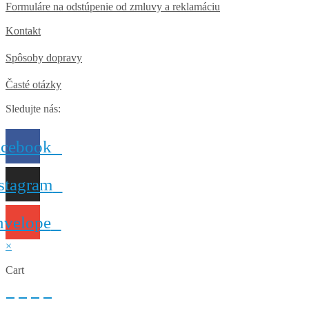
Formuláre na odstúpenie od zmluvy a reklamáciu
Kontakt
Spôsoby dopravy
Časté otázky
Sledujte nás:
acebook
stagram
nvelope
×
Cart