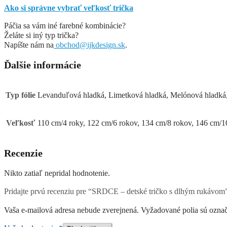
Ako si správne vybrať veľkosť trička
Páčia sa vám iné farebné kombinácie?
Želáte si iný typ trička?
Napíšte nám na
obchod@ijkdesign.sk
.
Ďalšie informácie
Typ fólie
Levanduľová hladká, Limetková hladká, Melónová hladká, 
Veľkosť
110 cm/4 roky, 122 cm/6 rokov, 134 cm/8 rokov, 146 cm/1
Recenzie
Nikto zatiaľ nepridal hodnotenie.
Pridajte prvú recenziu pre “SRDCE – detské tričko s dlhým rukávom
Vaša e-mailová adresa nebude zverejnená.
Vyžadované polia sú ozna