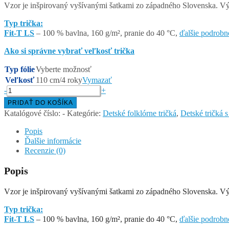
Vzor je inšpirovaný vyšívanými šatkami zo západného Slovenska. Výška
Typ trička:
Fit-T LS
– 100 % bavlna, 160 g/m², pranie do 40 °C,
ďalšie podrobn
Ako si správne vybrať veľkosť trička
Typ fólie
Vyberte možnosť
Veľkosť
110 cm/4 roky
Vymazať
množstvo
-
+
SRDCE
PRIDAŤ DO KOŠÍKA
–
Katalógové číslo:
-
Kategórie:
Detské folklórne tričká
,
Detské tričká
detské
tričko
Popis
s
Ďalšie informácie
dlhým
Recenzie (0)
rukávom
Popis
Vzor je inšpirovaný vyšívanými šatkami zo západného Slovenska. Výška
Typ trička:
Fit-T LS
– 100 % bavlna, 160 g/m², pranie do 40 °C,
ďalšie podrobn