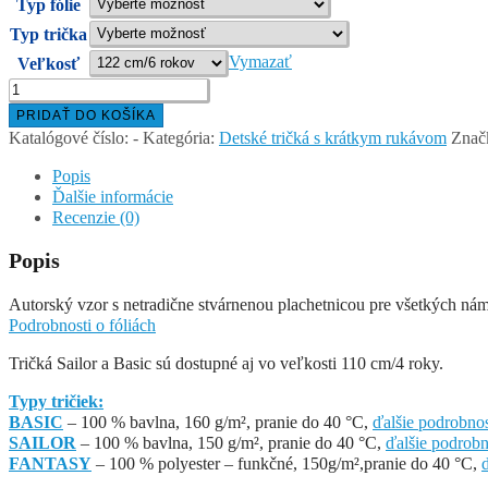
Typ fólie
Typ trička
Vymazať
Veľkosť
množstvo
SEA
PRIDAŤ DO KOŠÍKA
–
Katalógové číslo:
-
Kategória:
Detské tričká s krátkym rukávom
Znač
detské
tričko
Popis
s
Ďalšie informácie
krátkym
Recenzie (0)
rukávom
Popis
Autorský vzor s netradične stvárnenou plachetnicou pre všetkých nám
Podrobnosti o fóliách
Tričká Sailor a Basic sú dostupné aj vo veľkosti 110 cm/4 roky.
Typy tričiek:
BASIC
– 100 % bavlna, 160 g/m², pranie do 40 °C,
ďalšie podrobnos
SAILOR
– 100 % bavlna, 150 g/m², pranie do 40 °C,
ďalšie podrobn
FANTASY
– 100 % polyester – funkčné, 150g/m²,pranie do 40 °C,