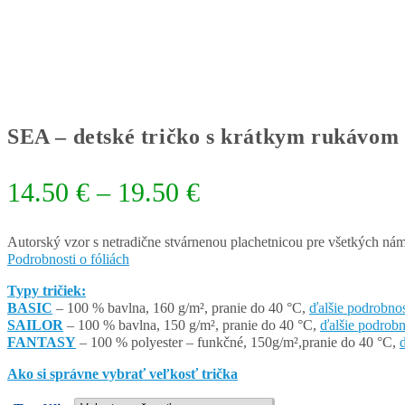
SEA – detské tričko s krátkym rukávom
Price
14.50
€
–
19.50
€
range:
14.50 €
Autorský vzor s netradične stvárnenou plachetnicou pre všetkých nám
Podrobnosti o fóliách
through
Typy tričiek:
19.50 €
BASIC
– 100 % bavlna, 160 g/m², pranie do 40 °C,
ďalšie podrobnos
SAILOR
– 100 % bavlna, 150 g/m², pranie do 40 °C,
ďalšie podrobn
FANTASY
– 100 % polyester – funkčné, 150g/m²,pranie do 40 °C,
Ako si správne vybrať veľkosť trička