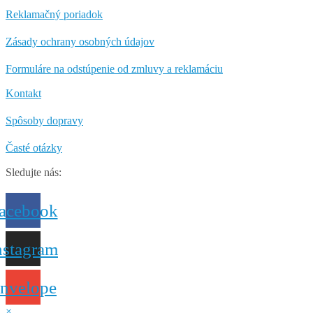
Reklamačný poriadok
Zásady ochrany osobných údajov
Formuláre na odstúpenie od zmluvy a reklamáciu
Kontakt
Spôsoby dopravy
Časté otázky
Sledujte nás:
acebook
nstagram
nvelope
×