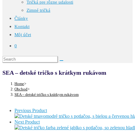
Tričká pre rôzne udalosti
Zimné tričká
Články
Kontakt
Môj účet
0
SEA – detské tričko s krátkym rukávom
Home
>
Obchod
>
SEA – detské tričko s krátkym rukávom
Previous Product
Next Product