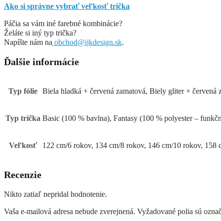
Ako si správne vybrať veľkosť trička
Páčia sa vám iné farebné kombinácie?
Želáte si iný typ trička?
Napíšte nám na
obchod@ijkdesign.sk
.
Ďalšie informácie
Typ fólie
Biela hladká + červená zamatová, Biely gliter + červená
Typ trička
Basic (100 % bavlna), Fantasy (100 % polyester – funkčn
Veľkosť
122 cm/6 rokov, 134 cm/8 rokov, 146 cm/10 rokov, 158 
Recenzie
Nikto zatiaľ nepridal hodnotenie.
Vaša e-mailová adresa nebude zverejnená.
Vyžadované polia sú ozna