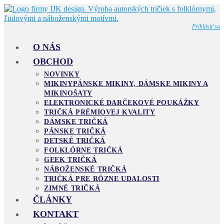
Skip
to
content
Prihlásiť sa
O NÁS
OBCHOD
NOVINKY
MIKINY
PÁNSKE MIKINY, DÁMSKE MIKINY A
MIKINOŠATY
ELEKTRONICKÉ DARČEKOVÉ POUKÁŽKY
TRIČKÁ PRÉMIOVEJ KVALITY
DÁMSKE TRIČKÁ
PÁNSKE TRIČKÁ
DETSKÉ TRIČKÁ
FOLKLÓRNE TRIČKÁ
GEEK TRIČKÁ
NÁBOŽENSKÉ TRIČKÁ
TRIČKÁ PRE RÔZNE UDALOSTI
ZIMNÉ TRIČKÁ
ČLÁNKY
KONTAKT