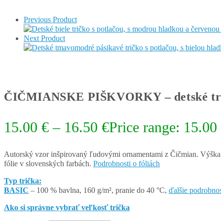
Previous Product
Next Product
ČIČMIANSKE PIŠKVORKY – detské tri
15.00
€
–
16.50
€
Price range: 15.00
Autorský vzor inšpirovaný ľudovými ornamentami z Čičmian. Výška v
fólie v slovenských farbách.
Podrobnosti o fóliách
Typ trička:
BASIC
– 100 % bavlna, 160 g/m², pranie do 40 °C,
ďalšie podrobnos
Ako si správne vybrať veľkosť trička