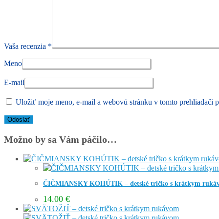
Vaša recenzia
*
Meno
E-mail
Uložiť moje meno, e-mail a webovú stránku v tomto prehliadači 
Možno by sa Vám páčilo…
ČIČMIANSKY KOHÚTIK – detské tričko s krátkym ruká
14.00
€