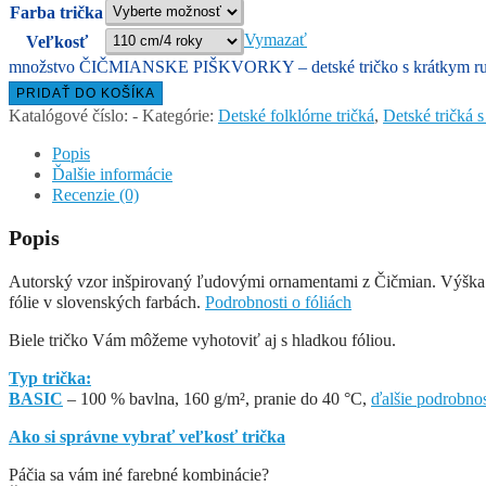
Farba trička
Vymazať
Veľkosť
množstvo ČIČMIANSKE PIŠKVORKY – detské tričko s krátkym r
PRIDAŤ DO KOŠÍKA
Katalógové číslo:
-
Kategórie:
Detské folklórne tričká
,
Detské tričká 
Popis
Ďalšie informácie
Recenzie (0)
Popis
Autorský vzor inšpirovaný ľudovými ornamentami z Čičmian. Výška v
fólie v slovenských farbách.
Podrobnosti o fóliách
Biele tričko Vám môžeme vyhotoviť aj s hladkou fóliou.
Typ trička:
BASIC
– 100 % bavlna, 160 g/m², pranie do 40 °C,
ďalšie podrobnos
Ako si správne vybrať veľkosť trička
Páčia sa vám iné farebné kombinácie?