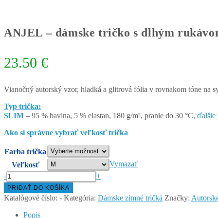
ANJEL – dámske tričko s dlhým rukáv
23.50
€
Vianočný autorský vzor, hladká a glitrová fólia v rovnakom tóne na 
Typ trička:
SLIM
– 95 % bavlna, 5 % elastan, 180 g/m², pranie do 30 °C,
ďalšie
Ako si správne vybrať veľkosť trička
Farba trička
Vymazať
Veľkosť
množstvo
-
+
ANJEL
PRIDAŤ DO KOŠÍKA
–
Katalógové číslo:
-
Kategória:
Dámske zimné tričká
Značky:
Autorsk
dámske
tričko
Popis