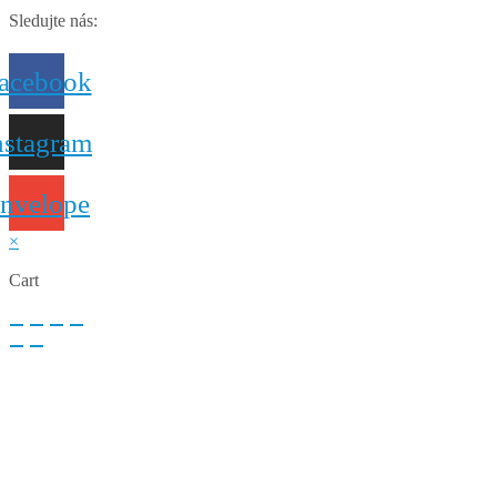
Sledujte nás:
acebook
nstagram
nvelope
×
Cart