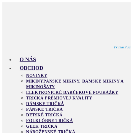
Skip
to
content
Prihlásiť sa
O NÁS
OBCHOD
NOVINKY
MIKINY
PÁNSKE MIKINY, DÁMSKE MIKINY A
MIKINOŠATY
ELEKTRONICKÉ DARČEKOVÉ POUKÁŽKY
TRIČKÁ PRÉMIOVEJ KVALITY
DÁMSKE TRIČKÁ
PÁNSKE TRIČKÁ
DETSKÉ TRIČKÁ
FOLKLÓRNE TRIČKÁ
GEEK TRIČKÁ
NÁBOŽENSKÉ TRIČKÁ