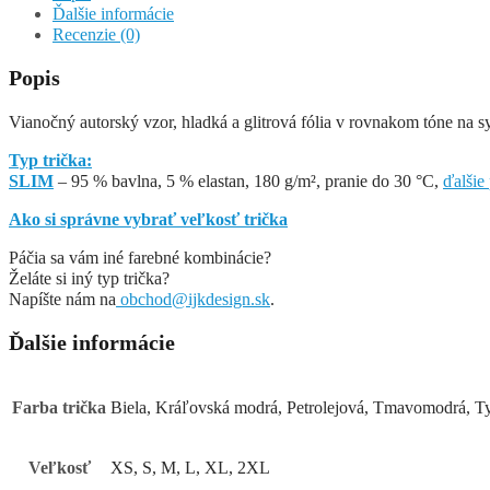
s
Ďalšie informácie
dlhým
Recenzie (0)
rukávom
Popis
Vianočný autorský vzor, hladká a glitrová fólia v rovnakom tóne na
Typ trička:
SLIM
– 95 % bavlna, 5 % elastan, 180 g/m², pranie do 30 °C,
ďalšie
Ako si správne vybrať veľkosť trička
Páčia sa vám iné farebné kombinácie?
Želáte si iný typ trička?
Napíšte nám na
obchod@ijkdesign.sk
.
Ďalšie informácie
Farba trička
Biela, Kráľovská modrá, Petrolejová, Tmavomodrá, T
Veľkosť
XS, S, M, L, XL, 2XL