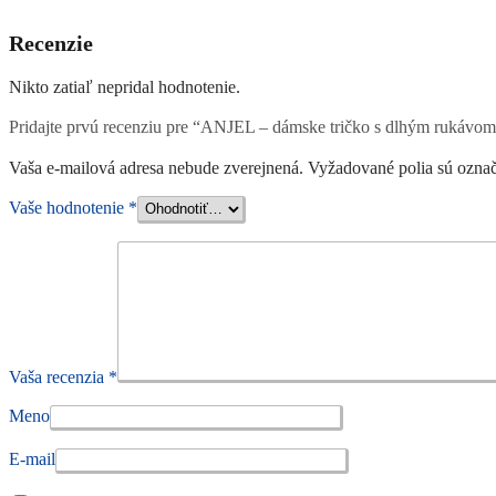
Recenzie
Nikto zatiaľ nepridal hodnotenie.
Pridajte prvú recenziu pre “ANJEL – dámske tričko s dlhým rukávo
Vaša e-mailová adresa nebude zverejnená.
Vyžadované polia sú ozna
Vaše hodnotenie
*
Vaša recenzia
*
Meno
E-mail