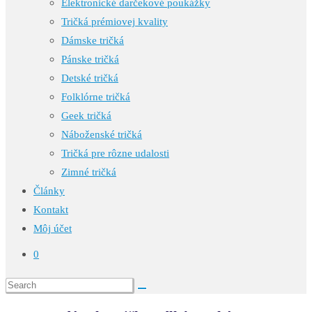
Elektronické darčekové poukážky
Tričká prémiovej kvality
Dámske tričká
Pánske tričká
Detské tričká
Folklórne tričká
Geek tričká
Náboženské tričká
Tričká pre rôzne udalosti
Zimné tričká
Články
Kontakt
Môj účet
0