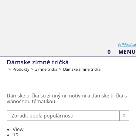
Skip
to
content
Prihlásiť sa
0
MENU
Dámske zimné tričká
>
Produkty
>
Zimné tričká
>
Dámske zimné tričká
Dámske tričká so zimnými motívmi a dámske tričká s
vianočnou tématikou.
Zoradiť podľa populárnosti
View:
15