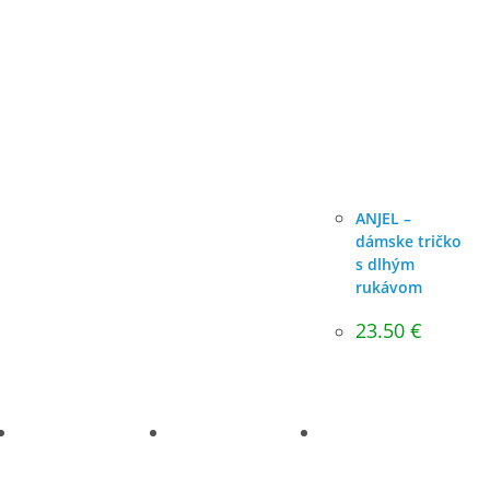
ANJEL –
dámske tričko
s dlhým
rukávom
23.50
€