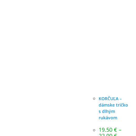
KORČUĽA –
dámske tričko
s dlhým
rukávom
19.50
€
–
Price
22.00
€