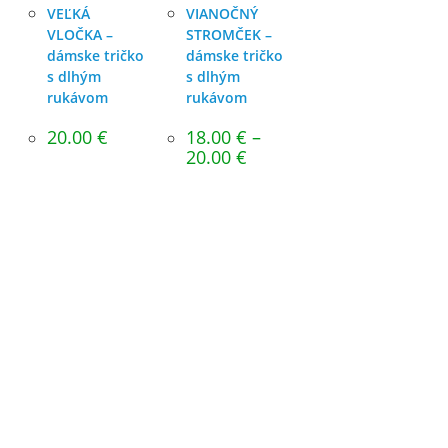
VEĽKÁ
VIANOČNÝ
VLOČKA –
STROMČEK –
dámske tričko
dámske tričko
s dlhým
s dlhým
rukávom
rukávom
20.00
€
18.00
€
–
Price
20.00
€
range:
18.00 €
through
20.00 €