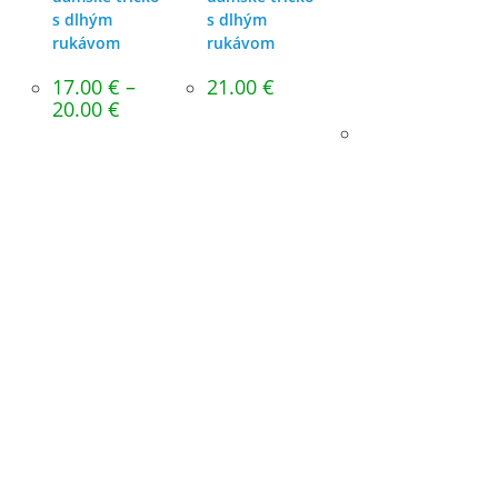
s dlhým
s dlhým
rukávom
rukávom
17.00
€
–
21.00
€
Price
20.00
€
range:
17.00 €
through
20.00 €