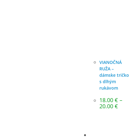
VIANOČNÁ
RUŽA –
dámske tričko
s dlhým
rukávom
18.00
€
–
Price
20.00
€
range:
18.00 €
through
20.00 €