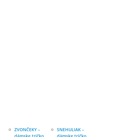
ZVONČEKY –
SNEHULIAK –
dámske tričko
dámske tričko