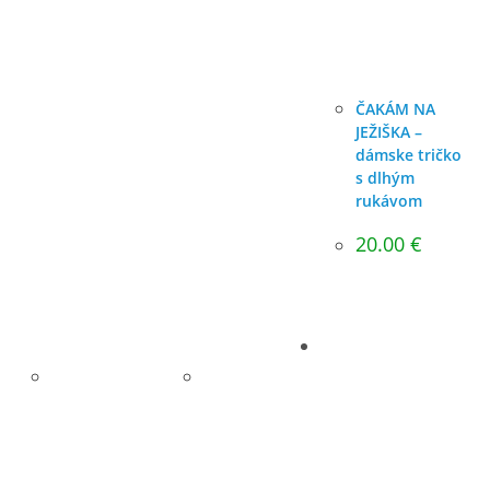
ČAKÁM NA
JEŽIŠKA –
dámske tričko
s dlhým
rukávom
20.00
€