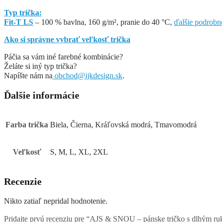
Typ trička:
Fit-T LS
– 100 % bavlna, 160 g/m², pranie do 40 °C,
ďalšie podrobn
Ako si správne vybrať veľkosť trička
Páčia sa vám iné farebné kombinácie?
Želáte si iný typ trička?
Napíšte nám na
obchod@ijkdesign.sk
.
Ďalšie informácie
Farba trička
Biela, Čierna, Kráľovská modrá, Tmavomodrá
Veľkosť
S, M, L, XL, 2XL
Recenzie
Nikto zatiaľ nepridal hodnotenie.
Pridajte prvú recenziu pre “AJS & SNOU – pánske tričko s dlhým r