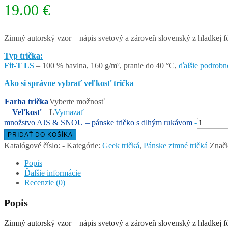
19.00
€
Zimný autorský vzor – nápis svetový a zároveň slovenský z hladkej 
Typ trička:
Fit-T LS
– 100 % bavlna, 160 g/m², pranie do 40 °C,
ďalšie podrobn
Ako si správne vybrať veľkosť trička
Farba trička
Vyberte možnosť
Veľkosť
L
Vymazať
množstvo AJS & SNOU – pánske tričko s dlhým rukávom
-
PRIDAŤ DO KOŠÍKA
Katalógové číslo:
-
Kategórie:
Geek tričká
,
Pánske zimné tričká
Znač
Popis
Ďalšie informácie
Recenzie (0)
Popis
Zimný autorský vzor – nápis svetový a zároveň slovenský z hladkej 