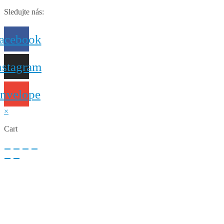
Sledujte nás:
acebook
nstagram
nvelope
×
Cart