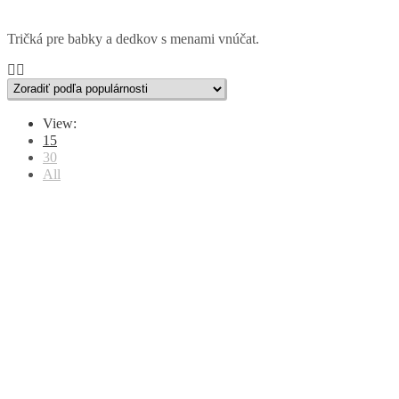
Tričká pre babky a dedkov s menami vnúčat.
View:
15
30
All