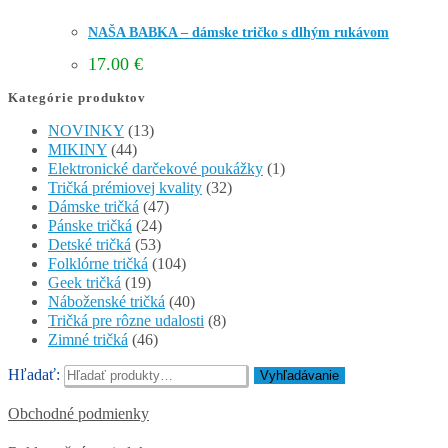
NAŠA BABKA – dámske tričko s dlhým rukávom
17.00
€
Kategórie produktov
NOVINKY
(13)
MIKINY
(44)
Elektronické darčekové poukážky
(1)
Tričká prémiovej kvality
(32)
Dámske tričká
(47)
Pánske tričká
(24)
Detské tričká
(53)
Folklórne tričká
(104)
Geek tričká
(19)
Náboženské tričká
(40)
Tričká pre rôzne udalosti
(8)
Zimné tričká
(46)
Hľadať:
Vyhľadávanie
Obchodné podmienky