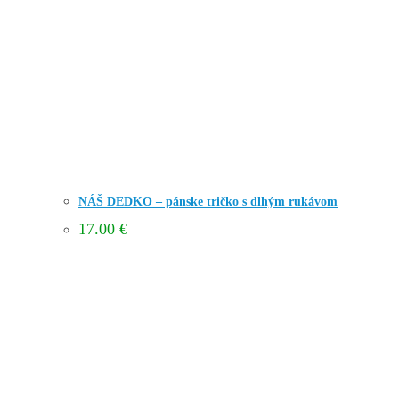
NÁŠ DEDKO – pánske tričko s dlhým rukávom
17.00
€