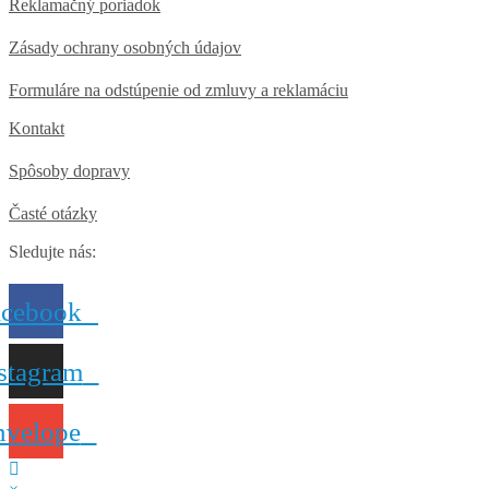
Reklamačný poriadok
Zásady ochrany osobných údajov
Formuláre na odstúpenie od zmluvy a reklamáciu
Kontakt
Spôsoby dopravy
Časté otázky
Sledujte nás:
acebook
stagram
nvelope