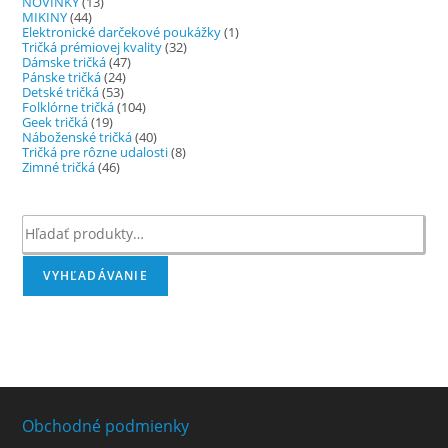
NOVINKY
(13)
MIKINY
(44)
Elektronické darčekové poukážky
(1)
Tričká prémiovej kvality
(32)
Dámske tričká
(47)
Pánske tričká
(24)
Detské tričká
(53)
Folklórne tričká
(104)
Geek tričká
(19)
Náboženské tričká
(40)
Tričká pre rôzne udalosti
(8)
Zimné tričká
(46)
Hľadať:
VYHĽADÁVANIE
Obchodné podmienky