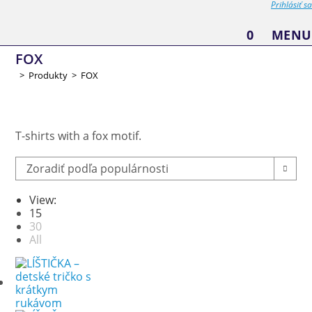
Prihlásiť sa
0
MENU
FOX
>
Produkty
>
FOX
T-shirts with a fox motif.
Zoradiť podľa populárnosti
View:
15
30
All