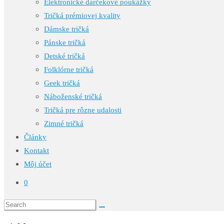
Elektronické darčekové poukážky
Tričká prémiovej kvality
Dámske tričká
Pánske tričká
Detské tričká
Folklórne tričká
Geek tričká
Náboženské tričká
Tričká pre rôzne udalosti
Zimné tričká
Články
Kontakt
Môj účet
0