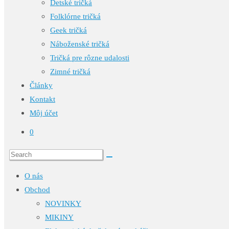
Detské tričká
Folklórne tričká
Geek tričká
Náboženské tričká
Tričká pre rôzne udalosti
Zimné tričká
Články
Kontakt
Môj účet
0
O nás
Obchod
NOVINKY
MIKINY