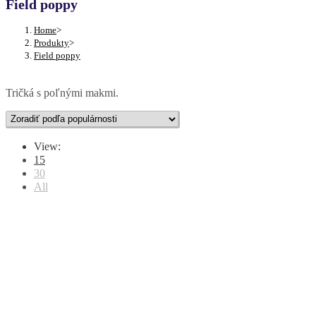
Field poppy
Home
>
Produkty
>
Field poppy
Tričká s poľnými makmi.
View:
15
30
All