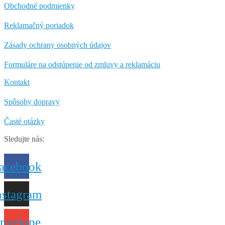
Obchodné podmienky
Reklamačný poriadok
Zásady ochrany osobných údajov
Formuláre na odstúpenie od zmluvy a reklamáciu
Kontakt
Spôsoby dopravy
Časté otázky
Sledujte nás:
acebook
nstagram
nvelope