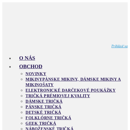
Skip
to
content
Prihlásiť sa
O NÁS
OBCHOD
NOVINKY
MIKINY
PÁNSKE MIKINY, DÁMSKE MIKINY A
MIKINOŠATY
ELEKTRONICKÉ DARČEKOVÉ POUKÁŽKY
TRIČKÁ PRÉMIOVEJ KVALITY
DÁMSKE TRIČKÁ
PÁNSKE TRIČKÁ
DETSKÉ TRIČKÁ
FOLKLÓRNE TRIČKÁ
GEEK TRIČKÁ
NÁBOŽENSKÉ TRIČKÁ