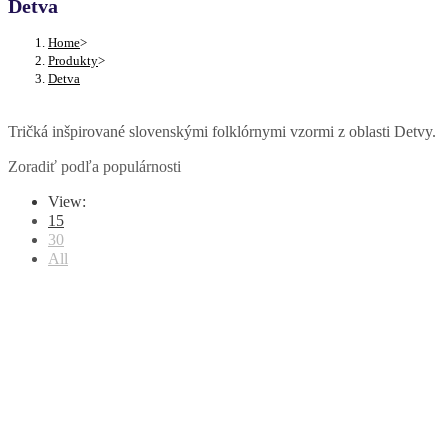
Detva
Home
>
Produkty
>
Detva
Tričká inšpirované slovenskými folklórnymi vzormi z oblasti Detvy.
Zoradiť podľa populárnosti
View:
15
30
All