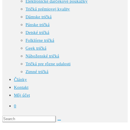
Elektronické darčekové poukážky
Tričká prémiovej kvality
Dámske tričká
Pánske tričká
Detské tričká
Folklórne tričká
Geek tričká
Náboženské tričká
Tričká pre rôzne udalosti
Zimné tričká
Články
Kontakt
Môj účet
0