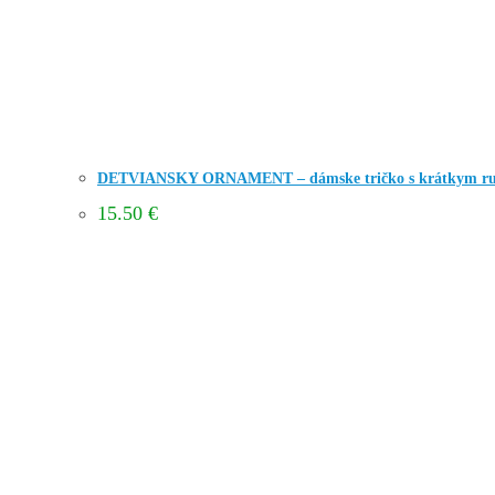
DETVIANSKY ORNAMENT – dámske tričko s krátkym r
15.50
€