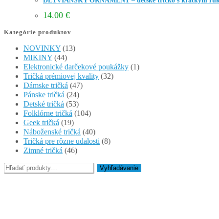
DETVIANSKY ORNAMENT – detské tričko s krátkym ru
14.00
€
Kategórie produktov
NOVINKY
(13)
MIKINY
(44)
Elektronické darčekové poukážky
(1)
Tričká prémiovej kvality
(32)
Dámske tričká
(47)
Pánske tričká
(24)
Detské tričká
(53)
Folklórne tričká
(104)
Geek tričká
(19)
Náboženské tričká
(40)
Tričká pre rôzne udalosti
(8)
Zimné tričká
(46)
Hľadať:
Vyhľadávanie