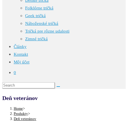
Detské tričká
Folklórne tričká
Geek tričká
Náboženské tričká
Tričká pre rôzne udalosti
Zimné tričká
Články
Kontakt
Môj účet
0
Deň veteránov
Home
>
Produkty
>
Deň veteránov