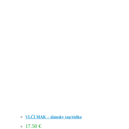
VLČÍ MAK – dámsky top/tielko
17.50
€