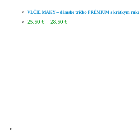
VLČIE MAKY – dámske tričko PRÉMIUM s krátkym ruk
Price
25.50
€
–
28.50
€
range:
25.50 €
through
28.50 €