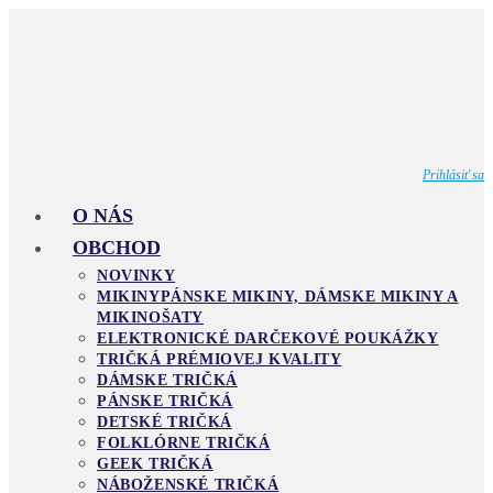
Skip
to
content
Prihlásiť sa
O NÁS
OBCHOD
NOVINKY
MIKINY
PÁNSKE MIKINY, DÁMSKE MIKINY A
MIKINOŠATY
ELEKTRONICKÉ DARČEKOVÉ POUKÁŽKY
TRIČKÁ PRÉMIOVEJ KVALITY
DÁMSKE TRIČKÁ
PÁNSKE TRIČKÁ
DETSKÉ TRIČKÁ
FOLKLÓRNE TRIČKÁ
GEEK TRIČKÁ
NÁBOŽENSKÉ TRIČKÁ