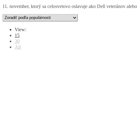
11. november, ktorý sa celosvetovo oslavuje ako Deň veteránov ale
View:
15
30
All