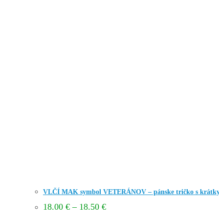
VLČÍ MAK symbol VETERÁNOV – pánske tričko s krátk
Price
18.00
€
–
18.50
€
range: