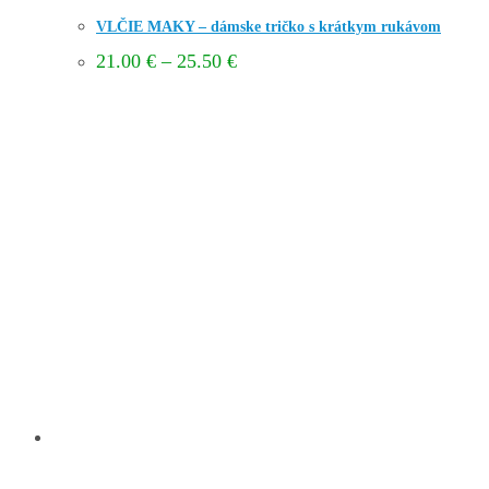
VLČIE MAKY – dámske tričko s krátkym rukávom
Price
21.00
€
–
25.50
€
range:
21.00 €
through
25.50 €