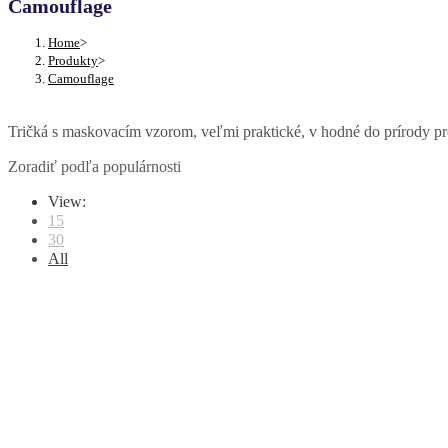
Camouflage
Home
>
Produkty
>
Camouflage
Tričká s maskovacím vzorom, veľmi praktické, v hodné do prírody pre 
Zoradiť podľa populárnosti
View:
15
30
All