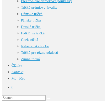
Elektronické darčekové poukážky
Tričká prémiovej kvality
Dámske tričká
Pánske tričká
Detské tričká
Folklórne tričká
Geek tričká
Náboženské tričká
Tričká pre rôzne udalosti
Zimné tričká
Články
Kontakt
Môj účet
0