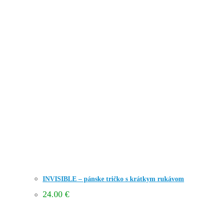
INVISIBLE – pánske tričko s krátkym rukávom
24.00
€