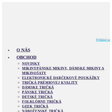
Skip
to
content
Prihlásiť sa
O NÁS
OBCHOD
NOVINKY
MIKINY
PÁNSKE MIKINY, DÁMSKE MIKINY A
MIKINOŠATY
ELEKTRONICKÉ DARČEKOVÉ POUKÁŽKY
TRIČKÁ PRÉMIOVEJ KVALITY
DÁMSKE TRIČKÁ
PÁNSKE TRIČKÁ
DETSKÉ TRIČKÁ
FOLKLÓRNE TRIČKÁ
GEEK TRIČKÁ
NÁBOŽENSKÉ TRIČKÁ