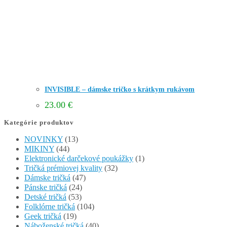
INVISIBLE – dámske tričko s krátkym rukávom
23.00
€
Kategórie produktov
NOVINKY
(13)
MIKINY
(44)
Elektronické darčekové poukážky
(1)
Tričká prémiovej kvality
(32)
Dámske tričká
(47)
Pánske tričká
(24)
Detské tričká
(53)
Folklórne tričká
(104)
Geek tričká
(19)
Náboženské tričká
(40)