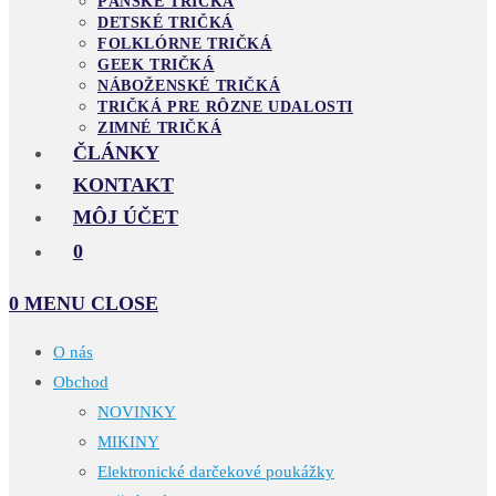
PÁNSKE TRIČKÁ
DETSKÉ TRIČKÁ
FOLKLÓRNE TRIČKÁ
GEEK TRIČKÁ
NÁBOŽENSKÉ TRIČKÁ
TRIČKÁ PRE RÔZNE UDALOSTI
ZIMNÉ TRIČKÁ
ČLÁNKY
KONTAKT
MÔJ ÚČET
0
0
MENU
CLOSE
O nás
Obchod
NOVINKY
MIKINY
Elektronické darčekové poukážky