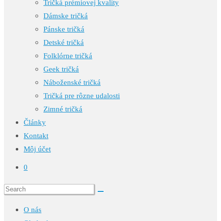
Tričká prémiovej kvality
Dámske tričká
Pánske tričká
Detské tričká
Folklórne tričká
Geek tričká
Náboženské tričká
Tričká pre rôzne udalosti
Zimné tričká
Články
Kontakt
Môj účet
0
O nás