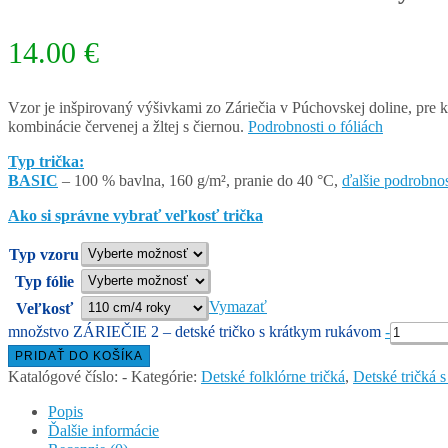
14.00
€
Vzor je inšpirovaný výšivkami zo Záriečia v Púchovskej doline, pre k
kombinácie červenej a žltej s čiernou.
Podrobnosti o fóliách
Typ trička:
BASIC
– 100 % bavlna, 160 g/m², pranie do 40 °C,
ďalšie podrobnos
Ako si správne vybrať veľkosť trička
Typ vzoru
Typ fólie
Vymazať
Veľkosť
množstvo ZÁRIEČIE 2 – detské tričko s krátkym rukávom
-
PRIDAŤ DO KOŠÍKA
Katalógové číslo:
-
Kategórie:
Detské folklórne tričká
,
Detské tričká 
Popis
Ďalšie informácie