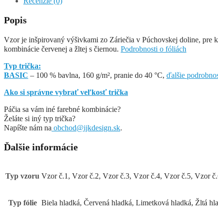
Recenzie (0)
Popis
Vzor je inšpirovaný výšivkami zo Záriečia v Púchovskej doline, pre k
kombinácie červenej a žltej s čiernou.
Podrobnosti o fóliách
Typ trička:
BASIC
– 100 % bavlna, 160 g/m², pranie do 40 °C,
ďalšie podrobnos
Ako si správne vybrať veľkosť trička
Páčia sa vám iné farebné kombinácie?
Želáte si iný typ trička?
Napíšte nám na
obchod@ijkdesign.sk
.
Ďalšie informácie
Typ vzoru
Vzor č.1, Vzor č.2, Vzor č.3, Vzor č.4, Vzor č.5, Vzor č
Typ fólie
Biela hladká, Červená hladká, Limetková hladká, Žltá hl