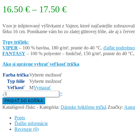
Price
16.50
€
–
17.50
€
range:
16.50 €
Vzor je inšpirovaný výšivkami z Vajnor, ktoré najčastejšie zobrazoval
šírku 16 cm. Ponúkame vám ho zo zlatej glitrovej fólie, ale aj z červenej
through
Typy tričiek:
17.50 €
VIPER
– 100 % bavlna, 180 g/m², pranie do 40 °C,
ďalšie podrobnos
FANTASY
– 100 % polyester – funkčné, 150 g/m², pranie do 40 °C
Ako si správne vybrať veľkosť trička
Farba trička
Vyberte možnosť
Typ fólie
Vyberte možnosť
Veľkosť
M
Vymazať
množstvo
-
+
VAJNORSKÉ
PRIDAŤ DO KOŠÍKA
BODLIAČIKY
Katalógové číslo:
-
Kategória:
Dámske folklórne tričká
Značky:
Auto
–
dámske
Popis
tričko
Ďalšie informácie
s
Recenzie (0)
krátkym