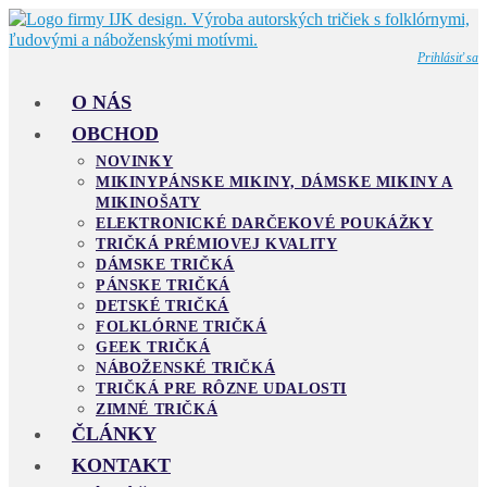
Skip
to
content
Prihlásiť sa
O NÁS
OBCHOD
NOVINKY
MIKINY
PÁNSKE MIKINY, DÁMSKE MIKINY A
MIKINOŠATY
ELEKTRONICKÉ DARČEKOVÉ POUKÁŽKY
TRIČKÁ PRÉMIOVEJ KVALITY
DÁMSKE TRIČKÁ
PÁNSKE TRIČKÁ
DETSKÉ TRIČKÁ
FOLKLÓRNE TRIČKÁ
GEEK TRIČKÁ
NÁBOŽENSKÉ TRIČKÁ
TRIČKÁ PRE RÔZNE UDALOSTI
ZIMNÉ TRIČKÁ
ČLÁNKY
KONTAKT