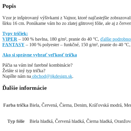
rukávom
Popis
Vzor je inšpirovaný výšivkami z Vajnor, ktoré najčastejšie zobrazoval
šírku 16 cm. Ponúkame vám ho zo zlatej glitrovej fólie, ale aj z červenej
Typy tričiek:
VIPER
– 100 % bavlna, 180 g/m², pranie do 40 °C,
ďalšie podrobnos
FANTASY
– 100 % polyester – funkčné, 150 g/m², pranie do 40 °C
Ako si správne vybrať veľkosť trička
Páčia sa vám iné farebné kombinácie?
Želáte si iný typ trička?
Napíšte nám na
obchod@ijkdesign.sk
.
Ďalšie informácie
Farba trička
Biela, Červená, Čierna, Denim, Kráľovská modrá, Me
Typ fólie
Biela hladká, Červená hladká, Čierna hladká, Oranžová 