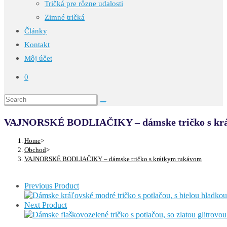
Tričká pre rôzne udalosti
Zimné tričká
Články
Kontakt
Môj účet
0
VAJNORSKÉ BODLIAČIKY – dámske tričko s kr
Home
>
Obchod
>
VAJNORSKÉ BODLIAČIKY – dámske tričko s krátkym rukávom
Previous Product
Next Product