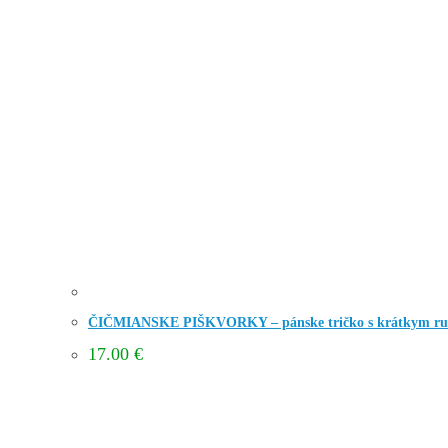
ČIČMIANSKE PIŠKVORKY – pánske tričko s krátkym r
17.00
€