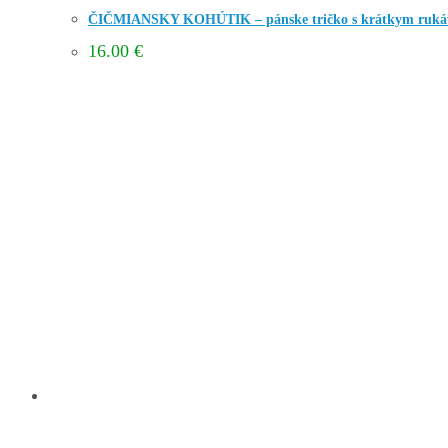
ČIČMIANSKY KOHÚTIK – pánske tričko s krátkym ruk
16.00
€