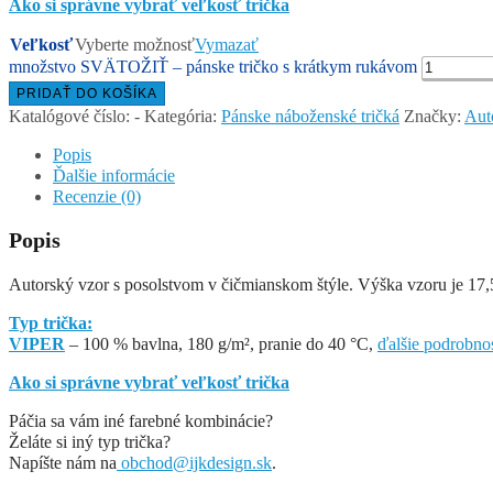
Ako si správne vybrať veľkosť trička
Veľkosť
Vyberte možnosť
Vymazať
množstvo SVÄTOŽIŤ – pánske tričko s krátkym rukávom
PRIDAŤ DO KOŠÍKA
Katalógové číslo:
-
Kategória:
Pánske náboženské tričká
Značky:
Aut
Popis
Ďalšie informácie
Recenzie (0)
Popis
Autorský vzor s posolstvom v čičmianskom štýle. Výška vzoru je 
Typ trička:
VIPER
– 100 % bavlna, 180 g/m², pranie do 40 °C,
ďalšie podrobnos
Ako si správne vybrať veľkosť trička
Páčia sa vám iné farebné kombinácie?
Želáte si iný typ trička?
Napíšte nám na
obchod@ijkdesign.sk
.