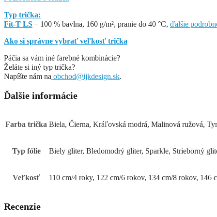
Typ trička:
Fit-T LS
– 100 % bavlna, 160 g/m², pranie do 40 °C,
ďalšie podrobn
Ako si správne vybrať veľkosť trička
Páčia sa vám iné farebné kombinácie?
Želáte si iný typ trička?
Napíšte nám na
obchod@ijkdesign.sk
.
Ďalšie informácie
Farba trička
Biela, Čierna, Kráľovská modrá, Malinová ružová, Ty
Typ fólie
Biely gliter, Bledomodrý gliter, Sparkle, Strieborný glit
Veľkosť
110 cm/4 roky, 122 cm/6 rokov, 134 cm/8 rokov, 146 
Recenzie