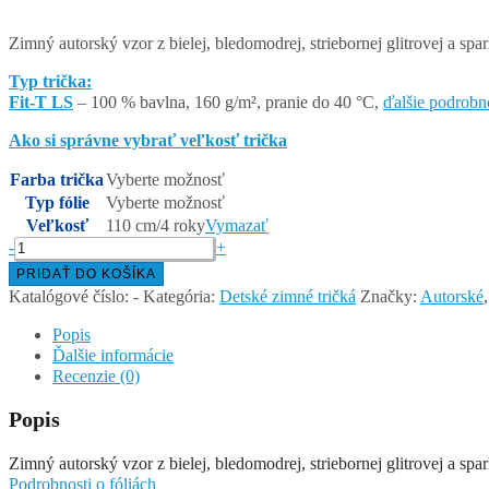
Zimný autorský vzor z bielej, bledomodrej, striebornej glitrovej a spa
Typ trička:
Fit-T LS
– 100 % bavlna, 160 g/m², pranie do 40 °C,
ďalšie podrobn
Ako si správne vybrať veľkosť trička
Farba trička
Vyberte možnosť
Typ fólie
Vyberte možnosť
Veľkosť
110 cm/4 roky
Vymazať
množstvo
-
+
SNEHOVÉ
PRIDAŤ DO KOŠÍKA
VLOČKY
Katalógové číslo:
-
Kategória:
Detské zimné tričká
Značky:
Autorské
–
detské
Popis
tričko
Ďalšie informácie
s
Recenzie (0)
dlhým
rukávom
Popis
Zimný autorský vzor z bielej, bledomodrej, striebornej glitrovej a spa
Podrobnosti o fóliách