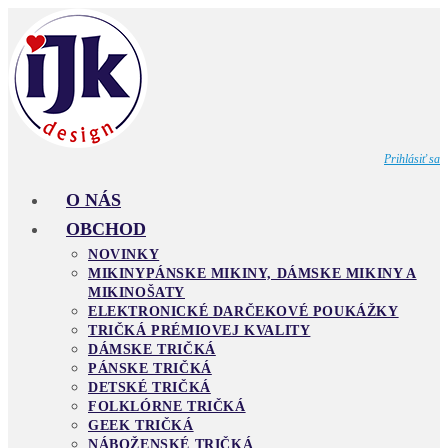
Skip
to
content
Prihlásiť sa
O NÁS
OBCHOD
NOVINKY
MIKINY
PÁNSKE MIKINY, DÁMSKE MIKINY A
MIKINOŠATY
ELEKTRONICKÉ DARČEKOVÉ POUKÁŽKY
TRIČKÁ PRÉMIOVEJ KVALITY
DÁMSKE TRIČKÁ
PÁNSKE TRIČKÁ
DETSKÉ TRIČKÁ
FOLKLÓRNE TRIČKÁ
GEEK TRIČKÁ
NÁBOŽENSKÉ TRIČKÁ