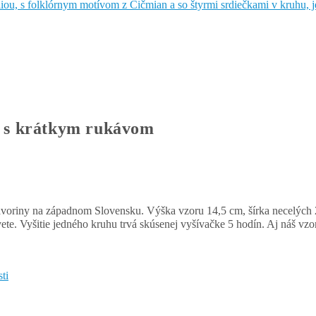
s krátkym rukávom
oriny na západnom Slovensku. Výška vzoru 14,5 cm, šírka necelých 29
ete. Vyšitie jedného kruhu trvá skúsenej vyšívačke 5 hodín. Aj náš vzor z
ti