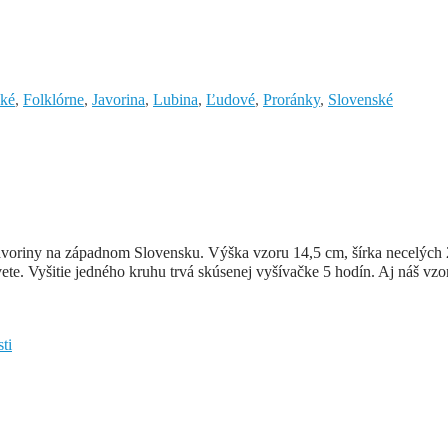
ské
,
Folklórne
,
Javorina
,
Lubina
,
Ľudové
,
Proránky
,
Slovenské
oriny na západnom Slovensku. Výška vzoru 14,5 cm, šírka necelých 29
ete. Vyšitie jedného kruhu trvá skúsenej vyšívačke 5 hodín. Aj náš vzor z
ti