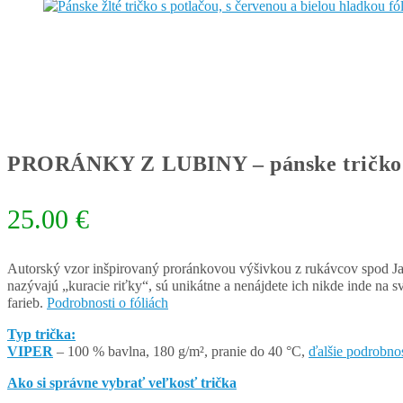
PRORÁNKY Z LUBINY – pánske tričko 
25.00
€
Autorský vzor inšpirovaný proránkovou výšivkou z rukávcov spod Jav
nazývajú „kuracie riťky“, sú unikátne a nenájdete ich nikde inde na sv
farieb.
Podrobnosti o fóliách
Typ trička:
VIPER
– 100 % bavlna, 180 g/m², pranie do 40 °C,
ďalšie podrobnos
Ako si správne vybrať veľkosť trička