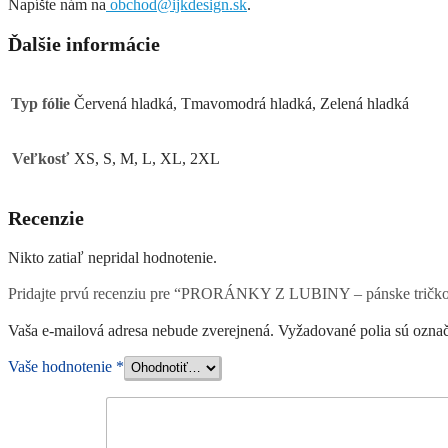
Napíšte nám na
obchod@ijkdesign.sk
.
Ďalšie informácie
Typ fólie
Červená hladká, Tmavomodrá hladká, Zelená hladká
Veľkosť
XS, S, M, L, XL, 2XL
Recenzie
Nikto zatiaľ nepridal hodnotenie.
Pridajte prvú recenziu pre “PRORÁNKY Z LUBINY – pánske tričko
Vaša e-mailová adresa nebude zverejnená.
Vyžadované polia sú ozna
Vaše hodnotenie
*