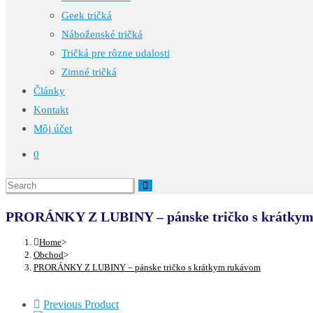
Geek tričká
Náboženské tričká
Tričká pre rôzne udalosti
Zimné tričká
Články
Kontakt
Môj účet
0
PRORÁNKY Z LUBINY – pánske tričko s krátky
Home
>
Obchod
>
PRORÁNKY Z LUBINY – pánske tričko s krátkym rukávom
Previous Product