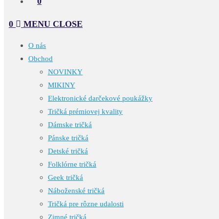
0
0
MENU
CLOSE
O nás
Obchod
NOVINKY
MIKINY
Elektronické darčekové poukážky
Tričká prémiovej kvality
Dámske tričká
Pánske tričká
Detské tričká
Folklórne tričká
Geek tričká
Náboženské tričká
Tričká pre rôzne udalosti
Zimné tričká