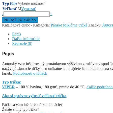
Typ fólie
Vyberte možnosť
Veľkosť
M
Vymazať
množstvo
-
+
PRORÁNKY
PRIDAŤ DO KOŠÍKA
Z
Katalógové číslo:
-
Kategória:
Pánske folklórne tričká
Značky:
Autor
LUBINY
–
Popis
pánske
Ďalšie informácie
tričko
Recenzie (0)
s
krátkym
Popis
rukávom
Autorský vzor inšpirovaný proránkovou výšivkou z rukávcov spod Jav
nazývajú „kuracie riťky“, sú unikátne a nenájdete ich nikde inde na sv
farieb.
Podrobnosti o fóliách
Typ trička:
VIPER
– 100 % bavlna, 180 g/m², pranie do 40 °C,
ďalšie podrobnos
Ako si správne vybrať veľkosť trička
Páčia sa vám iné farebné kombinácie?
Želáte si iný typ trička?