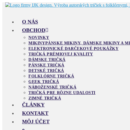
Skip
to
content
O NÁS
OBCHOD
NOVINKY
MIKINY
PÁNSKE MIKINY, DÁMSKE MIKINY A M
ELEKTRONICKÉ DARČEKOVÉ POUKÁŽKY
TRIČKÁ PRÉMIOVEJ KVALITY
DÁMSKE TRIČKÁ
PÁNSKE TRIČKÁ
DETSKÉ TRIČKÁ
FOLKLÓRNE TRIČKÁ
GEEK TRIČKÁ
NÁBOŽENSKÉ TRIČKÁ
TRIČKÁ PRE RÔZNE UDALOSTI
ZIMNÉ TRIČKÁ
ČLÁNKY
KONTAKT
MÔJ ÚČET