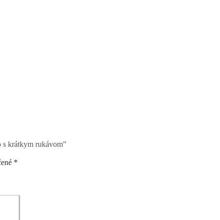
 s krátkym rukávom”
čené
*