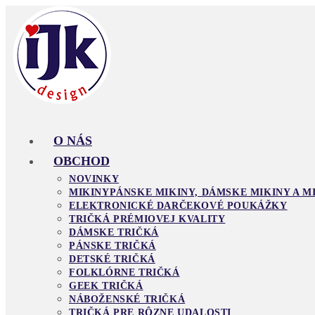
Skip
to
content
O NÁS
OBCHOD
NOVINKY
MIKINY
PÁNSKE MIKINY, DÁMSKE MIKINY A M
ELEKTRONICKÉ DARČEKOVÉ POUKÁŽKY
TRIČKÁ PRÉMIOVEJ KVALITY
DÁMSKE TRIČKÁ
PÁNSKE TRIČKÁ
DETSKÉ TRIČKÁ
FOLKLÓRNE TRIČKÁ
GEEK TRIČKÁ
NÁBOŽENSKÉ TRIČKÁ
TRIČKÁ PRE RÔZNE UDALOSTI