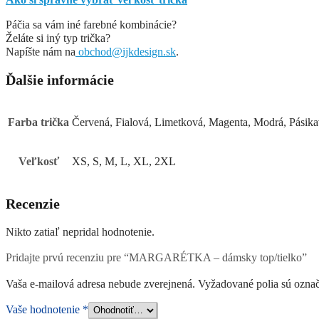
Páčia sa vám iné farebné kombinácie?
Želáte si iný typ trička?
Napíšte nám na
obchod@ijkdesign.sk
.
Ďalšie informácie
Farba trička
Červená, Fialová, Limetková, Magenta, Modrá, Pásik
Veľkosť
XS, S, M, L, XL, 2XL
Recenzie
Nikto zatiaľ nepridal hodnotenie.
Pridajte prvú recenziu pre “MARGARÉTKA – dámsky top/tielko”
Vaša e-mailová adresa nebude zverejnená.
Vyžadované polia sú ozna
Vaše hodnotenie
*