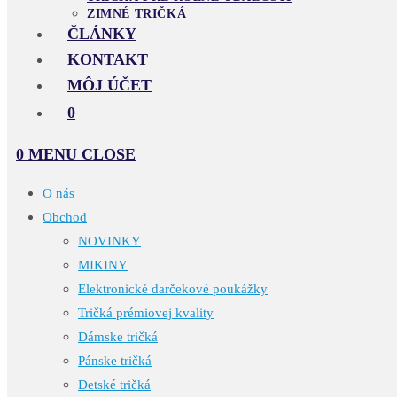
ZIMNÉ TRIČKÁ
ČLÁNKY
KONTAKT
MÔJ ÚČET
0
0
MENU
CLOSE
O nás
Obchod
NOVINKY
MIKINY
Elektronické darčekové poukážky
Tričká prémiovej kvality
Dámske tričká
Pánske tričká
Detské tričká