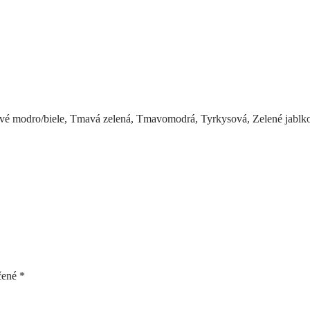
avé modro/biele, Tmavá zelená, Tmavomodrá, Tyrkysová, Zelené jablk
čené
*