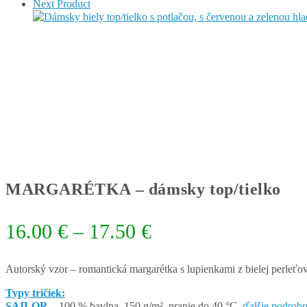
Next Product
MARGARÉTKA – dámsky top/tielko
Price
16.00
€
–
17.50
€
range:
16.00 €
Autorský vzor – romantická margarétka s lupienkami z bielej perleťov
through
Typy tričiek:
SAILOR
– 100 % bavlna, 150 g/m², pranie do 40 °C,
ďalšie podrobn