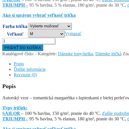
17.50 €
TRIUMPH
–
95 % bavlna, 5 % elastan, 180 g/m², pranie do 30 °C,
Ako si správne vybrať veľkosť trička
Farba trička
Vymazať
Veľkosť
množstvo
MARGARÉTKA
PRIDAŤ DO KOŠÍKA
–
Katalógové číslo:
-
Kategórie:
Dámske topy/tielka
,
Dámske tričká
Zn
dámsky
top/tielko
Popis
Ďalšie informácie
Recenzie (0)
Popis
Autorský vzor – romantická margarétka s lupienkami z bielej perleťov
Typy tričiek:
SAILOR
– 100 % bavlna, 150 g/m², pranie do 40 °C,
ďalšie podrobn
TRIUMPH
–
95 % bavlna, 5 % elastan, 180 g/m², pranie do 30 °C,
Ako si správne vybrať veľkosť trička