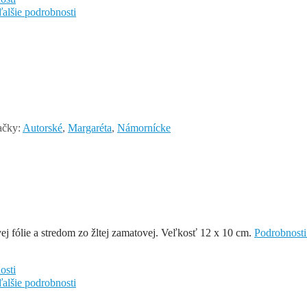
ďalšie podrobnosti
ačky:
Autorské
,
Margaréta
,
Námornícke
ej fólie a stredom zo žltej zamatovej. Veľkosť 12 x 10 cm.
Podrobnosti
osti
ďalšie podrobnosti