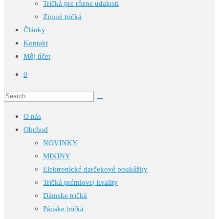
Tričká pre rôzne udalosti
Zimné tričká
Články
Kontakt
Môj účet
0
O nás
Obchod
NOVINKY
MIKINY
Elektronické darčekové poukážky
Tričká prémiovej kvality
Dámske tričká
Pánske tričká