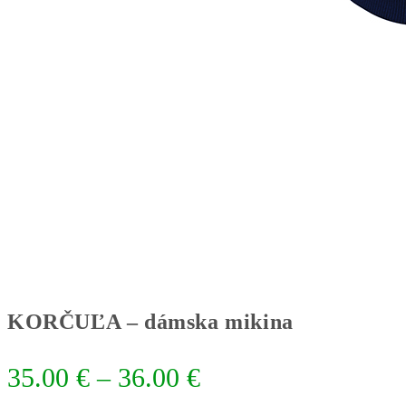
KORČUĽA – dámska mikina
Price
35.00
€
–
36.00
€
range: