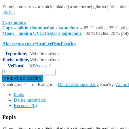
35.00 €
Zimný autorský vzor z bielej hladkej a striebornej glitrovej fólie, 
fóliách
through
Typy mikín:
36.00 €
Cape – mikina štandardná s kapucňou
– 65 % bavlna, 35 % polyes
Moon – mikina OVERSIZE s kapucňou
– 80 % bavlna, 20 % poly
Ako si správne vybrať veľkosť trička
Typ mikiny
Vyberte možnosť
Farba mikiny
Vyberte možnosť
Veľkosť
M
Vymazať
množstvo
KORČUĽA
PRIDAŤ DO KOŠÍKA
–
Katalógové číslo:
-
Kategória:
Dámske zimné mikiny
Značky:
Autors
dámska
mikina
Popis
Ďalšie informácie
Recenzie (0)
Popis
Zimný autorský vzor z bielej hladkej a striebornej glitrovej fólie, 