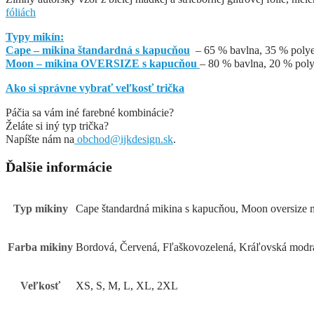
fóliách
Typy mikín:
Cape – mikina štandardná s kapucňou
– 65 % bavlna, 35 % polyes
Moon – mikina OVERSIZE s kapucňou
– 80 % bavlna, 20 % poly
Ako si správne vybrať veľkosť trička
Páčia sa vám iné farebné kombinácie?
Želáte si iný typ trička?
Napíšte nám na
obchod@ijkdesign.sk
.
Ďalšie informácie
Typ mikiny
Cape štandardná mikina s kapucňou, Moon oversize 
Farba mikiny
Bordová, Červená, Fľaškovozelená, Kráľovská mod
Veľkosť
XS, S, M, L, XL, 2XL