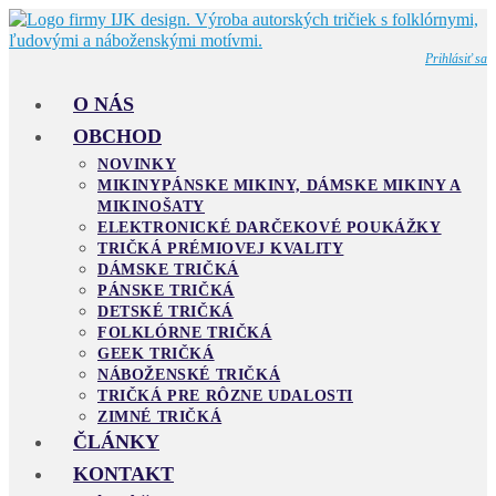
Skip
to
content
Prihlásiť sa
O NÁS
OBCHOD
NOVINKY
MIKINY
PÁNSKE MIKINY, DÁMSKE MIKINY A
MIKINOŠATY
ELEKTRONICKÉ DARČEKOVÉ POUKÁŽKY
TRIČKÁ PRÉMIOVEJ KVALITY
DÁMSKE TRIČKÁ
PÁNSKE TRIČKÁ
DETSKÉ TRIČKÁ
FOLKLÓRNE TRIČKÁ
GEEK TRIČKÁ
NÁBOŽENSKÉ TRIČKÁ
TRIČKÁ PRE RÔZNE UDALOSTI
ZIMNÉ TRIČKÁ
ČLÁNKY
KONTAKT