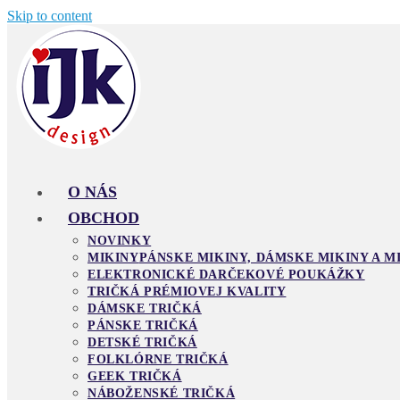
Skip to content
O NÁS
OBCHOD
NOVINKY
MIKINY
PÁNSKE MIKINY, DÁMSKE MIKINY A M
ELEKTRONICKÉ DARČEKOVÉ POUKÁŽKY
TRIČKÁ PRÉMIOVEJ KVALITY
DÁMSKE TRIČKÁ
PÁNSKE TRIČKÁ
DETSKÉ TRIČKÁ
FOLKLÓRNE TRIČKÁ
GEEK TRIČKÁ
NÁBOŽENSKÉ TRIČKÁ