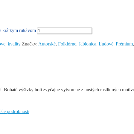
krátkym rukávom
vej kvality
Značky:
Autorské
,
Folklórne
,
Jablonica
,
Ľudové
,
Prémium
rí. Bohaté výšivky boli zvyčajne vytvorené z hustých rastlinných mot
lšie podrobnosti