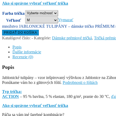
Ako si správne vybrať veľkosť trička
Farba trička
Vymazať
Veľkosť
množstvo JABLONICKÉ TULIPÁNY – dámske tričko PRÉMIUM s 
PRIDAŤ DO KOŠÍKA
Katalógové číslo:
-
Kategórie:
Dámske prémiové tričká
,
Tričká prémio
Popis
Ďalšie informácie
Recenzie (0)
Popis
Jablonické tulipány – vzor inšpirovaný výšivkou z Jablonice na Záho
Ponúkame vám ho z glitrových fólií.
Podrobnosti o fóliách
Typ trička:
ACTION
– 95 % bavlna, 5 % elastan, 180 g/m², pranie do 30 °C,
ďa
Ako si správne vybrať veľkosť trička
Páčia sa vám iné farebné kombinácie?