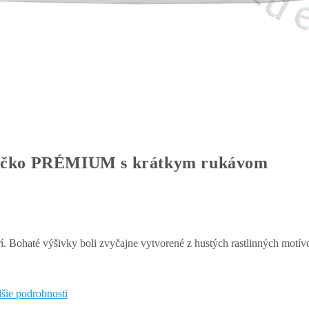
čko PRÉMIUM s krátkym rukávom
rí. Bohaté výšivky boli zvyčajne vytvorené z hustých rastlinných mot
lšie podrobnosti