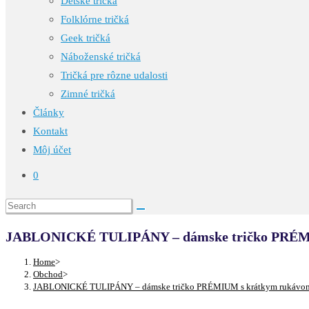
Detské tričká
Folklórne tričká
Geek tričká
Náboženské tričká
Tričká pre rôzne udalosti
Zimné tričká
Články
Kontakt
Môj účet
0
JABLONICKÉ TULIPÁNY – dámske tričko PRÉM
Home
>
Obchod
>
JABLONICKÉ TULIPÁNY – dámske tričko PRÉMIUM s krátkym rukávo