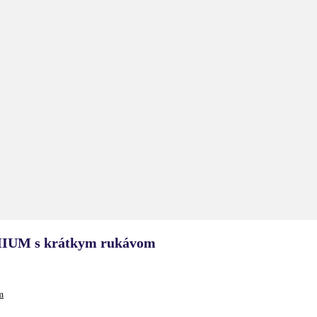
IUM s krátkym rukávom
m