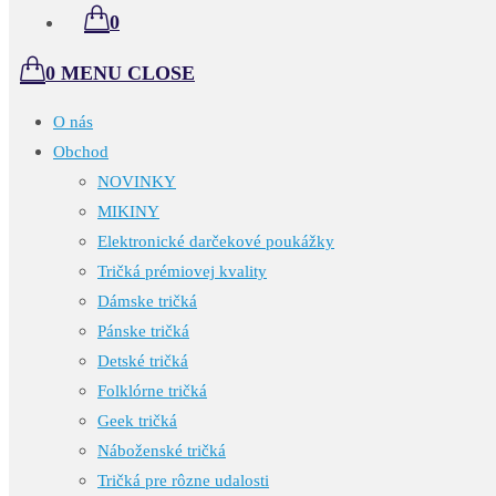
0
0
MENU
CLOSE
O nás
Obchod
NOVINKY
MIKINY
Elektronické darčekové poukážky
Tričká prémiovej kvality
Dámske tričká
Pánske tričká
Detské tričká
Folklórne tričká
Geek tričká
Náboženské tričká
Tričká pre rôzne udalosti