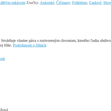
 s dlhým rukávom
Značky:
Autorské
,
Čičmany
,
Folklórne
,
Ľudové
,
Slov
 Stvárňuje vlastne páva s roztvoreným chvostom, ktorého ľudia obdivov
ej fólie.
Podrobnosti o fóliách
osti
užová