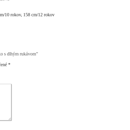
cm/10 rokov, 158 cm/12 rokov
ko s dlhým rukávom”
čené
*