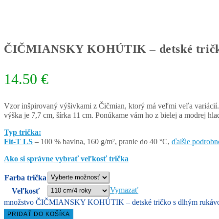
ČIČMIANSKY KOHÚTIK – detské tričk
14.50
€
Vzor inšpirovaný výšivkami z Čičmian, ktorý má veľmi veľa variácií.
výška je 7,7 cm, šírka 11 cm. Ponúkame vám ho z bielej a modrej hlad
Typ trička:
Fit-T LS
– 100 % bavlna, 160 g/m², pranie do 40 °C,
ďalšie podrobn
Ako si správne vybrať veľkosť trička
Farba trička
Vymazať
Veľkosť
množstvo ČIČMIANSKY KOHÚTIK – detské tričko s dlhým ruká
PRIDAŤ DO KOŠÍKA