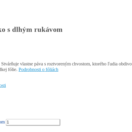
o s dlhým rukávom
 Stvárňuje vlastne páva s roztvoreným chvostom, ktorého ľudia obdivov
kej fólie.
Podrobnosti o fóliách
osti
vom