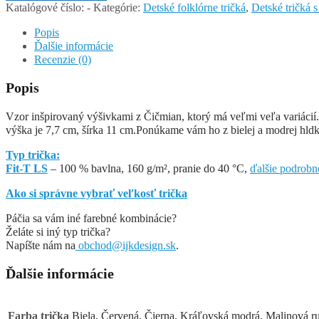
Katalógové číslo:
-
Kategórie:
Detské folklórne tričká
,
Detské tričká
Popis
Ďalšie informácie
Recenzie (0)
Popis
Vzor inšpirovaný výšivkami z Čičmian, ktorý má veľmi veľa variácií.
výška je 7,7 cm, šírka 11 cm.Ponúkame vám ho z bielej a modrej hldk
Typ trička:
Fit-T LS
– 100 % bavlna, 160 g/m², pranie do 40 °C,
ďalšie podrobn
Ako si správne vybrať veľkosť trička
Páčia sa vám iné farebné kombinácie?
Želáte si iný typ trička?
Napíšte nám na
obchod@ijkdesign.sk
.
Ďalšie informácie
Farba trička
Biela, Červená, Čierna, Kráľovská modrá, Malinová r