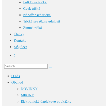
Folklórne tričká
Geek tričká
Náboženské tričká
Tričká pre rôzne udalosti
Zimné tričká
Články
Kontakt
Môj účet
0
O nás
Obchod
NOVINKY
MIKINY
Elektronické darčekové poukážky