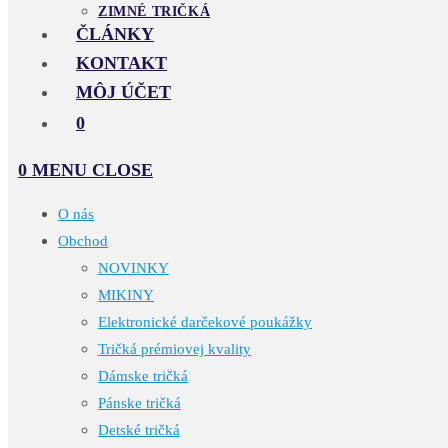
ZIMNÉ TRIČKÁ
ČLÁNKY
KONTAKT
MÔJ ÚČET
0
0
MENU
CLOSE
O nás
Obchod
NOVINKY
MIKINY
Elektronické darčekové poukážky
Tričká prémiovej kvality
Dámske tričká
Pánske tričká
Detské tričká