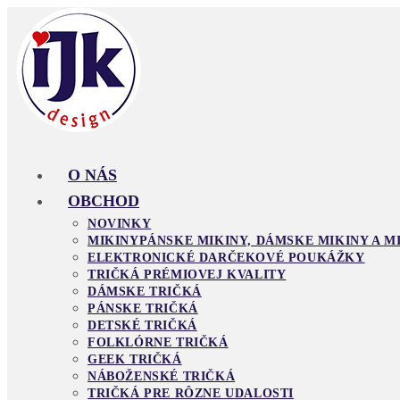
Skip
to
content
O NÁS
OBCHOD
NOVINKY
MIKINY
PÁNSKE MIKINY, DÁMSKE MIKINY A M
ELEKTRONICKÉ DARČEKOVÉ POUKÁŽKY
TRIČKÁ PRÉMIOVEJ KVALITY
DÁMSKE TRIČKÁ
PÁNSKE TRIČKÁ
DETSKÉ TRIČKÁ
FOLKLÓRNE TRIČKÁ
GEEK TRIČKÁ
NÁBOŽENSKÉ TRIČKÁ
TRIČKÁ PRE RÔZNE UDALOSTI