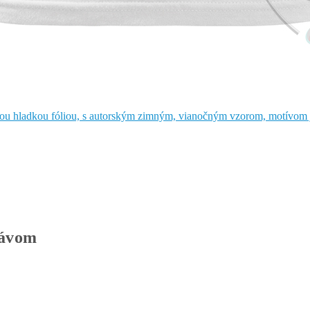
kávom