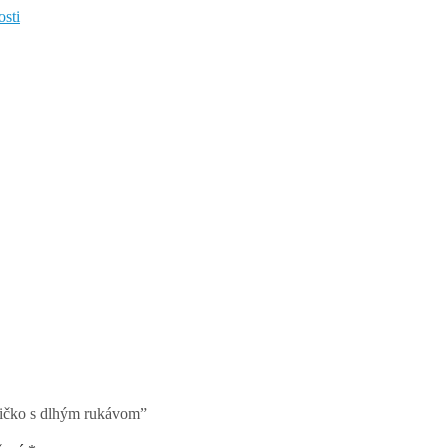
osti
čko s dlhým rukávom”