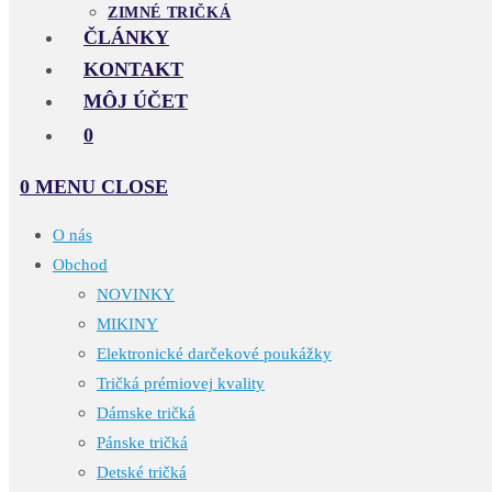
ZIMNÉ TRIČKÁ
ČLÁNKY
KONTAKT
MÔJ ÚČET
0
0
MENU
CLOSE
O nás
Obchod
NOVINKY
MIKINY
Elektronické darčekové poukážky
Tričká prémiovej kvality
Dámske tričká
Pánske tričká
Detské tričká