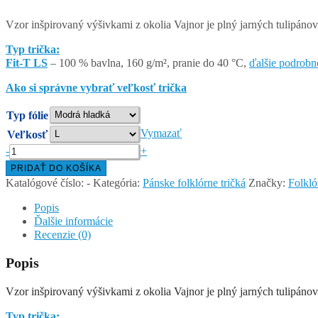
Vzor inšpirovaný výšivkami z okolia Vajnor je plný jarných tulipánov
Typ trička:
Fit-T LS
– 100 % bavlna, 160 g/m², pranie do 40 °C,
ďalšie podrobn
Ako si správne vybrať veľkosť trička
Typ fólie
Vymazať
Veľkosť
množstvo
-
+
VAJNORSKÝ
PRIDAŤ DO KOŠÍKA
ORNAMENT
Katalógové číslo:
-
Kategória:
Pánske folklórne tričká
Značky:
Folkló
–
pánske
Popis
tričko
Ďalšie informácie
s
Recenzie (0)
dlhým
rukávom
Popis
Vzor inšpirovaný výšivkami z okolia Vajnor je plný jarných tulipánov
Typ trička: