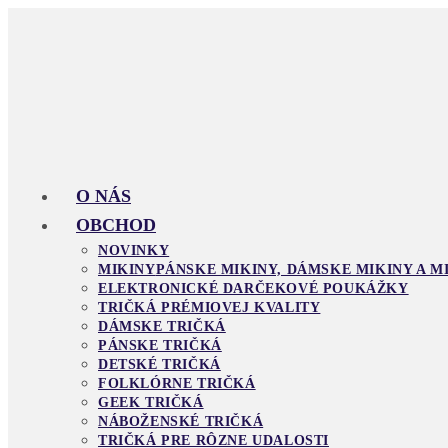
Skip
to
content
O NÁS
OBCHOD
NOVINKY
MIKINY
PÁNSKE MIKINY, DÁMSKE MIKINY A M
ELEKTRONICKÉ DARČEKOVÉ POUKÁŽKY
TRIČKÁ PRÉMIOVEJ KVALITY
DÁMSKE TRIČKÁ
PÁNSKE TRIČKÁ
DETSKÉ TRIČKÁ
FOLKLÓRNE TRIČKÁ
GEEK TRIČKÁ
NÁBOŽENSKÉ TRIČKÁ
TRIČKÁ PRE RÔZNE UDALOSTI