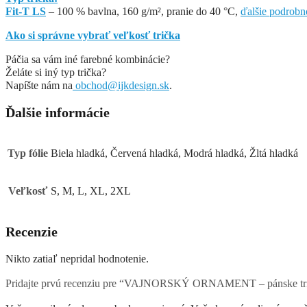
Fit-T LS
– 100 % bavlna, 160 g/m², pranie do 40 °C,
ďalšie podrobn
Ako si správne vybrať veľkosť trička
Páčia sa vám iné farebné kombinácie?
Želáte si iný typ trička?
Napíšte nám na
obchod@ijkdesign.sk
.
Ďalšie informácie
Typ fólie
Biela hladká, Červená hladká, Modrá hladká, Žltá hladká
Veľkosť
S, M, L, XL, 2XL
Recenzie
Nikto zatiaľ nepridal hodnotenie.
Pridajte prvú recenziu pre “VAJNORSKÝ ORNAMENT – pánske tri