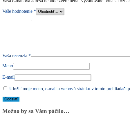
Vaša e-mailová adresa nebude zverejnená.
Vyžadované polia sú ozna
Vaše hodnotenie
*
Vaša recenzia
*
Meno
E-mail
Uložiť moje meno, e-mail a webovú stránku v tomto prehliadači 
Možno by sa Vám páčilo…