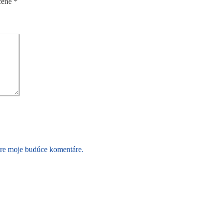
čené
*
pre moje budúce komentáre.