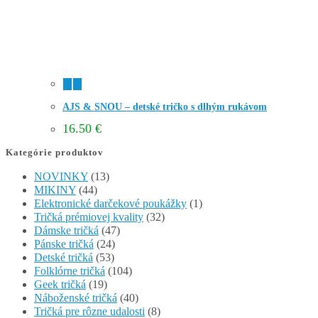
AJS & SNOU – detské tričko s dlhým rukávom
16.50
€
Kategórie produktov
NOVINKY
(13)
MIKINY
(44)
Elektronické darčekové poukážky
(1)
Tričká prémiovej kvality
(32)
Dámske tričká
(47)
Pánske tričká
(24)
Detské tričká
(53)
Folklórne tričká
(104)
Geek tričká
(19)
Náboženské tričká
(40)
Tričká pre rôzne udalosti
(8)