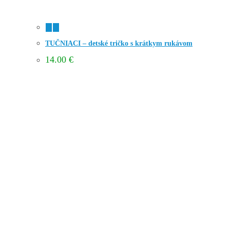
TUČNIACI – detské tričko s krátkym rukávom
14.00
€