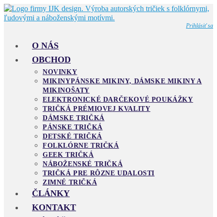
Skip
to
content
Prihlásiť sa
O NÁS
OBCHOD
NOVINKY
MIKINY
PÁNSKE MIKINY, DÁMSKE MIKINY A
MIKINOŠATY
ELEKTRONICKÉ DARČEKOVÉ POUKÁŽKY
TRIČKÁ PRÉMIOVEJ KVALITY
DÁMSKE TRIČKÁ
PÁNSKE TRIČKÁ
DETSKÉ TRIČKÁ
FOLKLÓRNE TRIČKÁ
GEEK TRIČKÁ
NÁBOŽENSKÉ TRIČKÁ
TRIČKÁ PRE RÔZNE UDALOSTI
ZIMNÉ TRIČKÁ
ČLÁNKY
KONTAKT