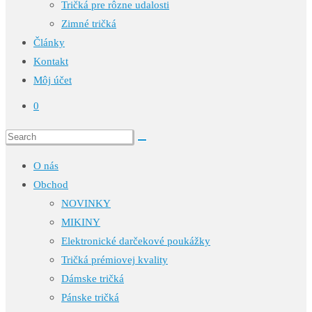
Tričká pre rôzne udalosti
Zimné tričká
Články
Kontakt
Môj účet
0
O nás
Obchod
NOVINKY
MIKINY
Elektronické darčekové poukážky
Tričká prémiovej kvality
Dámske tričká
Pánske tričká