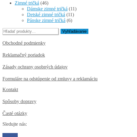
Zimné tričká
(46)
Dámske zimné tričká
(11)
Detské zimné tričká
(11)
Pánske zimné tričká
(6)
Hľadať:
Vyhľadávanie
Obchodné podmienky
Reklamačný poriadok
Zásady ochrany osobných údajov
Formuláre na odstúpenie od zmluvy a reklamáciu
Kontakt
Spôsoby dopravy
Časté otázky
Sledujte nás: