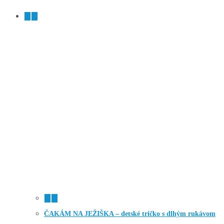
ČAKÁM NA JEŽIŠKA – detské tričko s dlhým rukávom