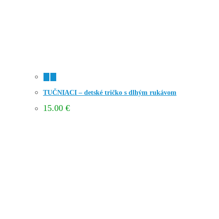
TUČNIACI – detské tričko s dlhým rukávom
15.00
€