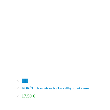
KORČUĽA – detské tričko s dlhým rukávom
17.50
€