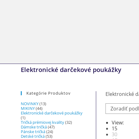
Skip
to
content
Elektronické darčekové poukážky
Kategórie Produktov
Elektronické 
NOVINKY
(13)
Zoradiť pod
MIKINY
(44)
Elektronické darčekové poukážky
(1)
View:
Tričká prémiovej kvality
(32)
Dámske tričká
(47)
15
Pánske tričká
(24)
30
Detské tričká
(53)