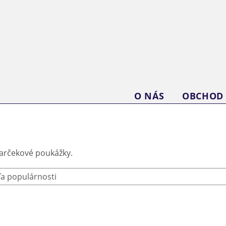
O NÁS
OBCHOD
darčekové poukážky.
ľa populárnosti