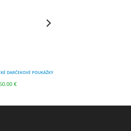
CKÉ DARČEKOVÉ POUKÁŽKY
Price
50.00
€
range:
10.00 €
through
50.00 €